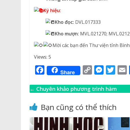
Ký hiệu:
Kho đọc:
DVL.017333
Kho mượn:
MVL.021270; MVL.0212
Mời các bạn đến Thư viện tỉnh Bìn
Views: 5
F
C
M
T
Share
a
o
e
w
c
p
ss
it
←
Chuyên khảo phương trình hàm
e
y
e
te
l
b
Li
n
r
Bạn cũng có thể thích
o
n
g
o
k
e