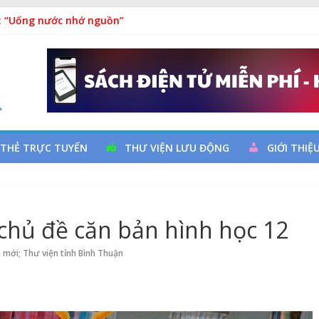
 Ngày thành lập Công đoàn Việt Nam (28/7/1929 – 28/7/2026)
: “Uống nước nhớ nguồn”
y cơ đột quỵ não và dự phòng
ả
 đọc qua chương trình giao lưu và trao tặng sách cho thiếu nhi
 THẺ TRỰC TUYẾN
THƯ VIỆN LƯU ĐỘNG
GIỚI THIỆ
chủ đề căn bản hình học 12
h mới; Thư viện tỉnh Bình Thuận