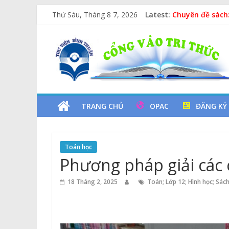
Kỷ niệm 97 năm
Skip
Thứ Sáu, Tháng 8 7, 2026
Latest:
Chuyên đề sách
to
Các yếu tố ngu
content
Thư
Vịt Con Cẩu Th
Lan tỏa văn hóa
Viện
Tỉnh
TRANG CHỦ
OPAC
ĐĂNG KÝ
Bình
Toán học
Thuận
Phương pháp giải các 
Cổng
18 Tháng 2, 2025
Toán; Lớp 12; Hình học; Sác
Vào
Tri
Thức