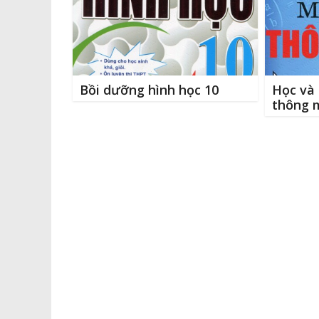
k
r
Bồi dưỡng hình học 10
Học và 
thông 