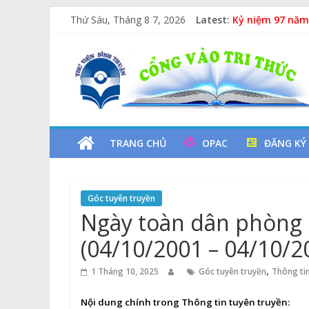
Skip
Thứ Sáu, Tháng 8 7, 2026
Latest:
Kỷ niệm 97 năm
to
Chuyên đề sách
content
Thư
Các yếu tố ngu
Vịt Con Cẩu Th
Lan tỏa văn hóa
Viện
Tỉnh
TRANG CHỦ
OPAC
ĐĂNG KÝ
Bình
Góc tuyên truyền
Thuận
Ngày toàn dân phòng 
(04/10/2001 – 04/10/2
Cổng
Vào
,
1 Tháng 10, 2025
Góc tuyên truyền
Thông tin
Tri
Thức
Nội dung chính trong Thông tin tuyên truyền: