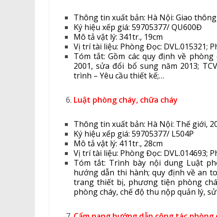
Thông tin xuất bản: Hà Nội: Giao thông
Ký hiệu xếp giá: 59705377/ QU600Đ
Mô tả vật lý: 341tr., 19cm
Vị trí tài liệu: Phòng Đọc: DVL.01532
Tóm tắt: Gồm các quy định về phòng 
2001, sửa đổi bổ sung năm 2013; TCV
trình – Yêu cầu thiết kế;…
Luật phòng cháy, chữa cháy
Thông tin xuất bản: Hà Nội: Thế giới, 2
Ký hiệu xếp giá: 59705377/ L504P
Mô tả vật lý: 411tr., 28cm
Vị trí tài liệu: Phòng Đọc: DVL.01469
Tóm tắt: Trình bày nội dung Luật ph
hướng dẫn thi hành; quy định về an t
trang thiết bị, phương tiện phòng chá
phòng cháy, chế độ thu nộp quản lý, sử
Cẩm nang hướng dẫn công tác phòng c