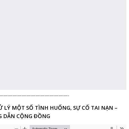
———————————————-
 LÝ MỘT SỐ TÌNH HUỐNG, SỰ CỐ TAI NẠN –
 DẪN CỘNG ĐỒNG