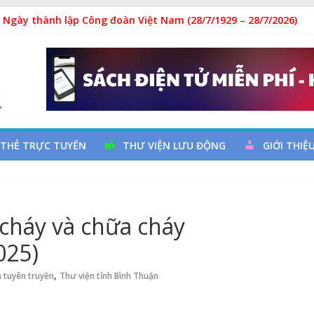
 Ngày thành lập Công đoàn Việt Nam (28/7/1929 – 28/7/2026)
: “Uống nước nhớ nguồn”
y cơ đột quỵ não và dự phòng
ả
 đọc qua chương trình giao lưu và trao tặng sách cho thiếu nhi
 THẺ TRỰC TUYẾN
THƯ VIỆN LƯU ĐỘNG
GIỚI THIỆ
cháy và chữa cháy
025)
,
 tuyên truyền
Thư viện tỉnh Bình Thuận