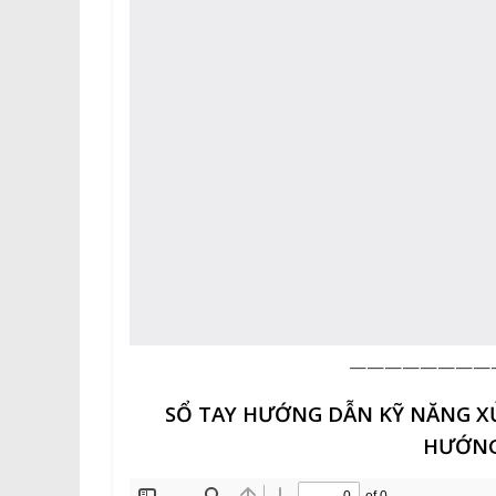
————————
SỔ TAY HƯỚNG DẪN KỸ NĂNG XỬ
HƯỚNG