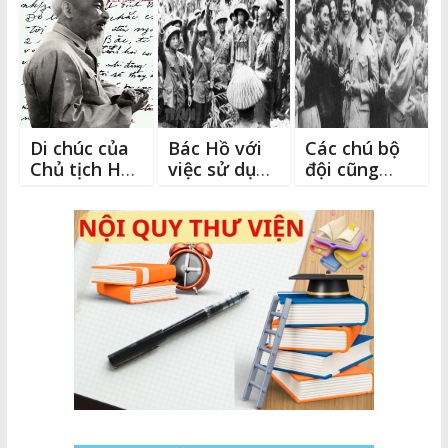
o
k
e
k
r
Di chúc của
Bác Hồ với
Các chú bộ
Chủ tịch Hồ
việc sử dụng
đội cũng
Chí Minh
nhân tài
phải biết hát
qua các năm