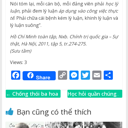
Nói tóm lại, mỗi cán bộ, mỗi đảng viên phải
học lý
luận,
phải đem lý luận
áp dụng vào công việc thực
tế
. Phải chữa cái bệnh kém lý luận, khinh lý luận và
lý luận suông”.
Hồ Chí Minh toàn tập, Nxb. Chính trị quốc gia – Sự
thật, Hà Nội, 2011, tập 5, tr.274-275.
(Sưu tầm)
Views: 3
F
C
M
T
E
S
Share
a
o
e
w
m
h
c
p
ss
it
ai
ar
←
Chống thói ba hoa
Học hỏi quần chúng
e
y
e
te
l
e
nhưng không theo
b
Li
n
r
đuôi quần chúng
→
Bạn cũng có thể thích
o
n
g