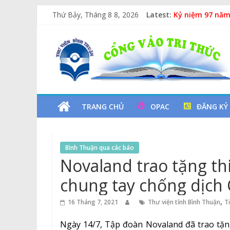
Skip
Thứ Bảy, Tháng 8 8, 2026
Latest:
Lan tỏa văn hóa
to
Kỷ niệm 97 năm
content
Thư
Xe Lu Và Xe Ca
Các yếu tố ngu
Vịt Con Cẩu Th
Viện
Tỉnh
TRANG CHỦ
OPAC
ĐĂNG KÝ
Bình
Bình Thuận qua các báo
Thuận
Novaland trao tặng thi
chung tay chống dịch
Cổng
Vào
,
16 Tháng 7, 2021
Thư viện tỉnh Bình Thuận
T
Tri
Thức
Ngày 14/7, Tập đoàn Novaland đã trao tặng