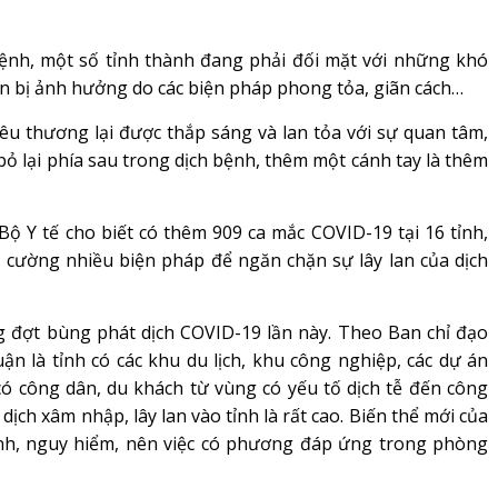
 bệnh, một số tỉnh thành đang phải đối mặt với những khó
ân bị ảnh hưởng do các biện pháp phong tỏa, giãn cách…
yêu thương lại được thắp sáng và lan tỏa với sự quan tâm,
 bỏ lại phía sau trong dịch bệnh, thêm một cánh tay là thêm
ộ Y tế cho biết có thêm 909 ca mắc COVID-19 tại 16 tỉnh,
 cường nhiều biện pháp để ngăn chặn sự lây lan của dịch
 đợt bùng phát dịch COVID-19 lần này. Theo Ban chỉ đạo
 là tỉnh có các khu du lịch, khu công nghiệp, các dự án
có công dân, du khách từ vùng có yếu tố dịch tễ đến công
 dịch xâm nhập, lây lan vào tỉnh là rất cao. Biến thể mới của
anh, nguy hiểm, nên việc có phương đáp ứng trong phòng