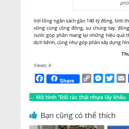
phòn
Với tổng ngân sách gần 140 tỷ đồng, tinh t
vững cùng cộng đồng, sự chung tay, đồng
nước góp phần mang lại những hiệu quả th
dịch bệnh, cũng như góp phần xây dựng hìn
Thu
Views: 4
F
C
M
T
Share
a
o
e
w
c
p
ss
it
←
Mô hình “Đổi rác thải nhựa lấy khẩu
e
y
e
te
l
trang y tế” mang nhiều ý nghĩa
b
Li
n
r
Bạn cũng có thể thích
o
n
g