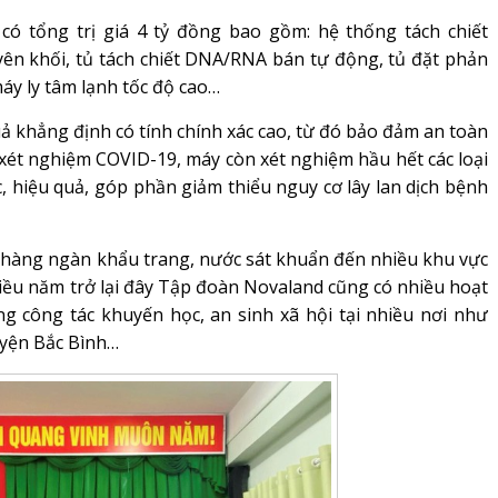
 có tổng trị giá 4 tỷ đồng bao gồm: hệ thống tách chiết
n khối, tủ tách chiết DNA/RNA bán tự động, tủ đặt phản
áy ly tâm lạnh tốc độ cao…
uả khẳng định có tính chính xác cao, từ đó bảo đảm an toàn
 xét nghiệm COVID-19, máy còn xét nghiệm hầu hết các loại
c, hiệu quả, góp phần giảm thiểu nguy cơ lây lan dịch bệnh
 hàng ngàn khẩu trang, nước sát khuẩn đến nhiều khu vực
 nhiều năm trở lại đây Tập đoàn Novaland cũng có nhiều hoạt
g công tác khuyến học, an sinh xã hội tại nhiều nơi như
uyện Bắc Bình…