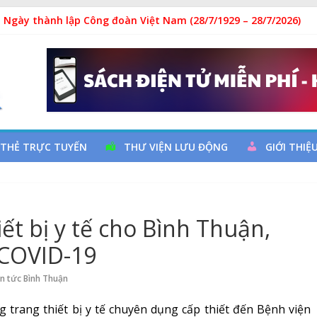
 đọc qua chương trình giao lưu và trao tặng sách cho thiếu nhi
 Ngày thành lập Công đoàn Việt Nam (28/7/1929 – 28/7/2026)
y cơ đột quỵ não và dự phòng
ả
 THẺ TRỰC TUYẾN
THƯ VIỆN LƯU ĐỘNG
GIỚI THIỆ
ết bị y tế cho Bình Thuận,
 COVID-19
in tức Bình Thuận
 trang thiết bị y tế chuyên dụng cấp thiết đến Bệnh viện