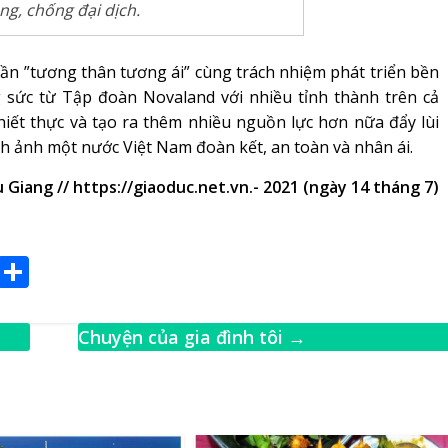
g, chống đại dịch.
hần ”tương thân tương ái” cùng trách nhiệm phát triển bền
 sức từ Tập đoàn Novaland với nhiều tỉnh thành trên cả
iết thực và tạo ra thêm nhiều nguồn lực hơn nữa đẩy lùi
h ảnh một nước Việt Nam đoàn kết, an toàn và nhân ái.
 Giang // https://giaoduc.net.vn.- 2021 (ngày 14 tháng 7)
E
S
m
h
ai
ar
Chuyện của gia đình tôi
→
e