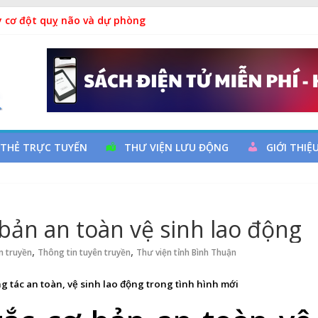
y cơ đột quỵ não và dự phòng
ả
 đọc qua chương trình giao lưu và trao tặng sách cho thiếu nhi
 Ngày thành lập Công đoàn Việt Nam (28/7/1929 – 28/7/2026)
 THẺ TRỰC TUYẾN
THƯ VIỆN LƯU ĐỘNG
GIỚI THIỆ
ản an toàn vệ sinh lao động
,
,
n truyền
Thông tin tuyên truyền
Thư viện tỉnh Bình Thuận
g tác an toàn, vệ sinh lao động trong tình hình mới