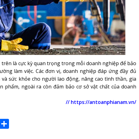
 trên là cực kỳ quan trọng trong mỗi doanh nghiệp để bảo
ường làm việc. Các đơn vị, doanh nghiệp đáp ứng đầy đủ
và sức khỏe cho người lao động, nâng cao tình thần, gia
ản phẩm, ngoài ra còn đảm bảo cơ sở vật chất của doanh
// https://antoanphianam.vn/
E
S
m
h