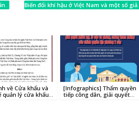
ai
ar
ấn
Biến đổi khí hậu ở Việt Nam và một số giải
e
pháp khắc phục
→
nh về Cửa khẩu và
[Infographics] Thẩm quyền
 quản lý cửa khẩu
tiếp công dân, giải quyết
i trên đất liền Việt
khiếu nại, tố cáo và phòng,
Trung Quốc giữa
chống tham nhũng của
phủ nước Cộng hòa
chính quyền địa phương 2
Chủ nghĩa Việt Nam
cấp
nh phủ nước Cộng
ân dân Trung Hoa