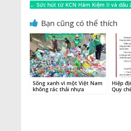
c
p
ss
it
←
Sức hút từ KCN Hàm Kiệm II và dấu 
e
y
e
te
l
của cựu Bộ trưởng Nhật Bản
b
Li
n
r
Bạn cũng có thể thích
o
n
g
o
k
e
k
r
Sống xanh vì một Việt Nam
Hiệp đị
không rác thải nhựa
Quy chế
biên giớ
Nam – 
Chính 
Xã hội 
và Chí
hòa Nh