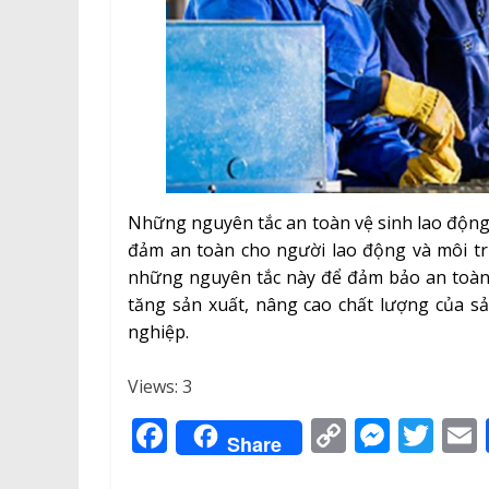
Những nguyên tắc an toàn vệ sinh lao động
đảm an toàn cho người lao động và môi tr
những nguyên tắc này để đảm bảo an toàn 
tăng sản xuất, nâng cao chất lượng của s
nghiệp.
Views: 3
F
C
M
T
Share
a
o
e
w