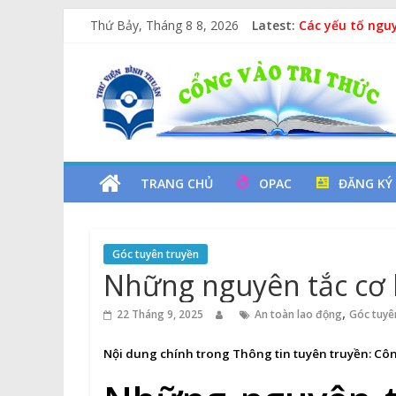
Xe Lu Và Xe Ca
Skip
Thứ Bảy, Tháng 8 8, 2026
Latest:
Các yếu tố ngu
to
Vịt Con Cẩu Th
content
Thư
Lan tỏa văn hóa
Kỷ niệm 97 năm
Viện
Tỉnh
TRANG CHỦ
OPAC
ĐĂNG KÝ
Bình
Góc tuyên truyền
Thuận
Những nguyên tắc cơ b
Cổng
,
22 Tháng 9, 2025
An toàn lao động
Góc tuyê
Vào
Tri
Nội dung chính trong Thông tin tuyên truyền:
Côn
Thức