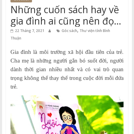
Thuận
Những cuốn sách hay về
Cổng
gia đình ai cũng nên đọc
Vào
một lần !
,
Tri
22 Tháng 7, 2021
Góc sách
Thư viện tỉnh Bình
Thức
Thuận
Gia đình là môi trường xã hội đầu tiên của trẻ.
Cha mẹ là những người gắn bó suốt đời, người
dành thời gian nhiều nhất và có vai trò quan
trọng không thể thay thế trong cuộc đời mỗi đứa
trẻ.