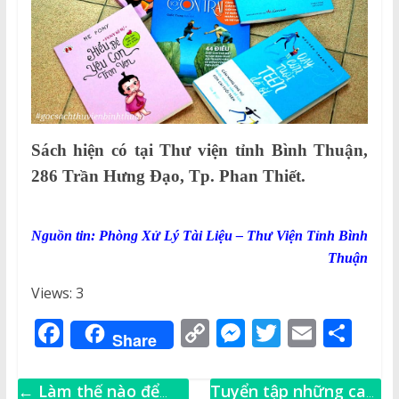
Sách hiện có tại Thư viện tỉnh Bình Thuận,
286 Trần Hưng Đạo, Tp. Phan Thiết.
Nguồn tin: Phòng Xử Lý Tài Liệu – Thư Viện Tỉnh Bình
Thuận
Views: 3
F
C
M
T
E
S
Share
a
o
e
w
m
h
c
p
ss
it
ai
ar
←
Làm thế nào để
Tuyển tập những ca