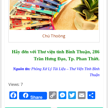
Chú Thoòng
Hãy đến với Thư viện tỉnh Bình Thuận, 286
Trần Hưng Đạo, Tp. Phan Thiết.
Nguồn tin:
Phòng Xử Lý Tài Liệu – Thư Viện Tỉnh Bình
Thuận
Views: 7
F
C
M
T
E
S
Share
a
o
e
w
m
h