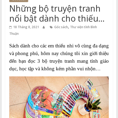
Thuận
Những bộ truyện tranh
Cổng
nổi bật dành cho thiếu
Vào
nhi năm 2019
,
Tri
18 Tháng 8, 2021
Góc sách
Thư viện tỉnh Bình
Thức
Thuận
Sách dành cho các em thiếu nhi vô cùng đa dạng
và phong phú, hôm nay chúng tôi xin giới thiệu
đến bạn đọc 3 bộ truyện tranh mang tính giáo
dục, học tập và không kém phần vui nhộn…