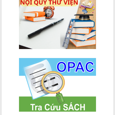
Thuận
với biến đổi
sống động
khí hậu
cho ý chí
trong kỷ
quật cường
nguyên mới:
của dân tộc
Cơ hội ,
Việt Nam
thách thức
và quan
điểm, giải
pháp của
Việt Nam