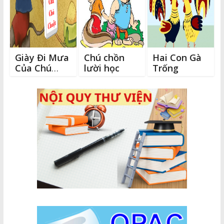
k
r
Giày Đi Mưa
Chú chồn
Hai Con Gà
Của Chú
lười học
Trống
Chuột