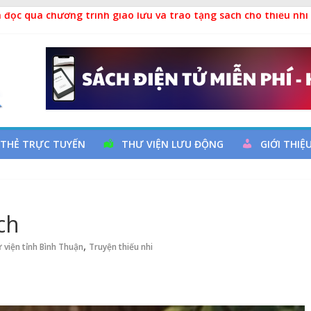
 đọc qua chương trình giao lưu và trao tặng sách cho thiếu nhi
 Ngày thành lập Công đoàn Việt Nam (28/7/1929 – 28/7/2026)
y cơ đột quỵ não và dự phòng
ả
 THẺ TRỰC TUYẾN
THƯ VIỆN LƯU ĐỘNG
GIỚI THIỆ
ch
,
 viện tỉnh Bình Thuận
Truyện thiếu nhi