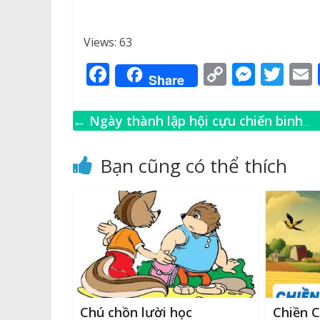
Views: 63
F
C
M
T
Share
a
o
e
w
c
p
ss
it
←
Ngày thành lập hội cựu chiến binh
e
y
e
te
l
(06/12/1989)
b
Li
n
r
Bạn cũng có thể thích
o
n
g
o
k
e
k
r
Chú chồn lười học
Chiền 