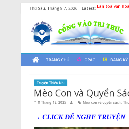
Skip
Thứ Sáu, Tháng 8 7, 2026
Latest:
Lan tỏa văn hóa
to
Kỷ niệm 97 năm
content
Thư
Xe Lu Và Xe Ca
Các yếu tố ngu
Vịt Con Cẩu Th
Viện
Tỉnh
TRANG CHỦ
OPAC
ĐĂNG KÝ
Bình
Truyện Thiếu Nhi
Thuận
Mèo Con và Quyển Sá
Cổng
,
8 Tháng 12, 2025
Mèo con và quyển sách
Thư
Vào
Tri
→ CLICK ĐỂ NGHE TRUYỆN
Thức