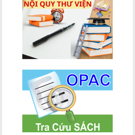
(20/11/1982
chống tham
–
nhũng, lãng
20/11/2024)
phí, tiêu cực
– Nhân tố
cốt lõi bảo
đảm thành
công trong
kỷ nguyên
vươn mình
của dân tộc