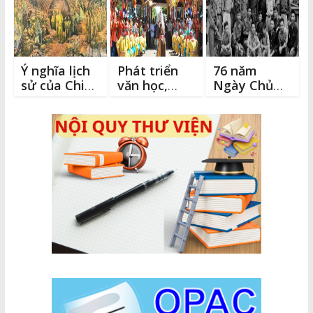
Ý nghĩa lịch
Phát triển
76 năm
sử của Chiến
văn học,
Ngày Chủ
thắng Điện
nghệ thuật
tịch Hồ Chí
Biên Phủ
hướng đến
Minh ra Lời
giá trị chân,
kêu gọi thi
thiện, mỹ
đua ái quốc
(11/6/1948-
11/6/2024)