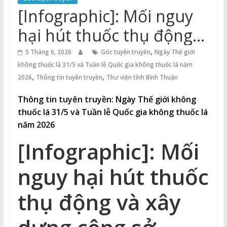
Thuận
[Infographic]: Mối nguy
Cổng
hại hút thuốc thụ động
Vào
và xây dựng công sở
,
Tri
5 Tháng 6, 2026
Góc tuyên truyền
Ngày Thế giới
Thức
không thuốc lá 31/5 và Tuần lễ Quốc gia không thuốc lá năm
không khói thuốc
,
,
2026
Thông tin tuyên truyền
Thư viện tỉnh Bình Thuận
Thông tin tuyên truyền:
Ngày Thế giới không
thuốc lá 31/5 và Tuần lễ Quốc gia không thuốc lá
năm 2026
[Infographic]: Mối
nguy hại hút thuốc
thụ động và xây