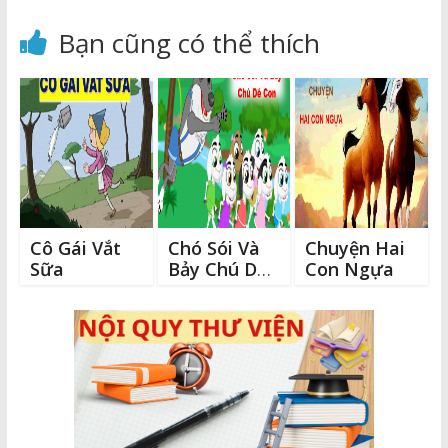
e
y
e
te
l
e
Chú Thỏ
→
b
Li
n
r
Bạn cũng có thể thích
o
n
g
o
k
e
k
r
Cô Gái Vắt
Chó Sói Và
Chuyện Hai
Sữa
Bảy Chú Dê
Con Ngựa
Con