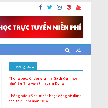
U
Thông báo
Thông báo: Chương trình “Sách đến mọi
nhà” tại Thư viện tỉnh Lâm Đồng
Thông báo Tổ chức các hoạt động hè dành
cho thiếu nhi năm 2026