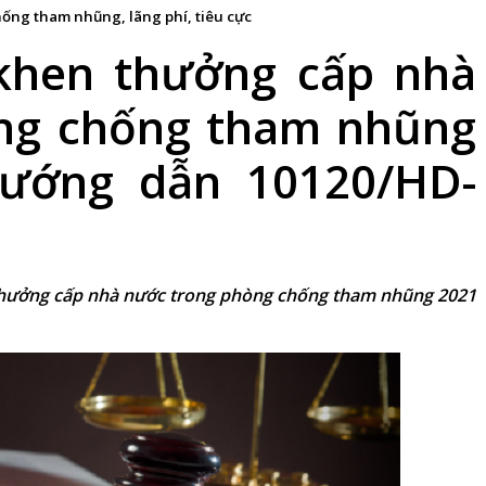
ống tham nhũng, lãng phí, tiêu cực
khen thưởng cấp nhà
ng chống tham nhũng
Hướng dẫn 10120/HD-
n thưởng cấp nhà nước trong phòng chống tham nhũng 2021