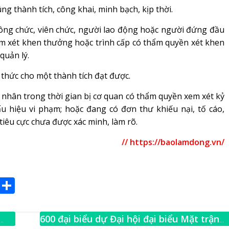
 thành tích, công khai, minh bạch, kịp thời.
, công chức, viên chức, người lao động hoặc người đứng đầu
ệm xét khen thưởng hoặc trình cấp có thẩm quyền xét khen
quản lý.
thức cho một thành tích đạt được.
á nhân trong thời gian bị cơ quan có thẩm quyền xem xét kỷ
 dấu hiệu vi phạm; hoặc đang có đơn thư khiếu nại, tố cáo,
iêu cực chưa được xác minh, làm rõ.
// https://baolamdong.vn/
E
S
m
h
ai
ar
600 đại biểu dự Đại hội đại biểu Mặt trận