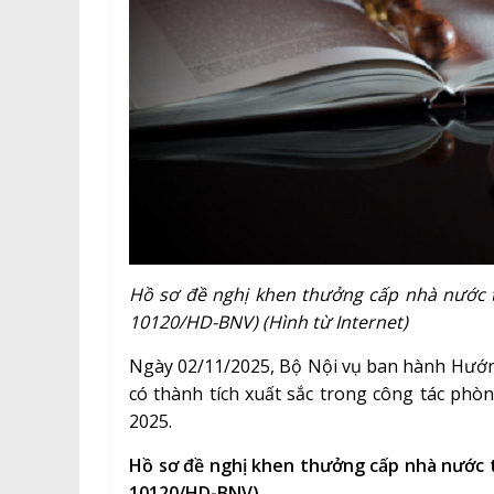
Hồ sơ đề nghị khen thưởng cấp nhà nước
10120/HD-BNV) (Hình từ Internet)
Ngày 02/11/2025, Bộ Nội vụ ban hành Hướ
có thành tích xuất sắc trong công tác phòn
2025.
Hồ sơ đề nghị khen thưởng cấp nhà nước
10120/HD-BNV)