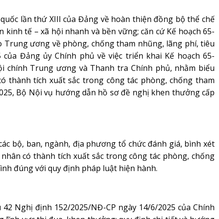
 quốc lần thứ XIII của Đảng về hoàn thiện đồng bộ thể chế
ển kinh tế – xã hội nhanh và bền vững; căn cứ Kế hoạch 65-
 Trung ương về phòng, chống tham nhũng, lãng phí, tiêu
 của Đảng ủy Chính phủ về việc triển khai Kế hoạch 65-
i chính Trung ương và Thanh tra Chính phủ, nhằm biểu
có thành tích xuất sắc trong công tác phòng, chống tham
 2025, Bộ Nội vụ hướng dẫn hồ sơ đề nghị khen thưởng cấp
 các bộ, ban, ngành, địa phương tổ chức đánh giá, bình xét
 nhân có thành tích xuất sắc trong công tác phòng, chống
rình đúng với quy định pháp luật hiện hành.
ều 42 Nghị định 152/2025/NĐ-CP ngày 14/6/2025 của Chính