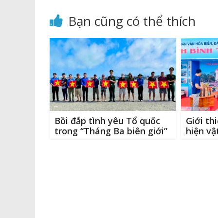
e
y
e
te
l
chống tham nhũng, tiêu cực, góp phần
b
Li
n
r
trong sạch bộ máy lãnh đạo trước thề
Bạn cũng có thể thích
Đại hội lần thứ XIV của Đảng
o
n
g
o
k
e
k
r
Bồi đắp tình yêu Tổ quốc
Giới th
trong “Tháng Ba biên giới”
hiện vậ
của Bì