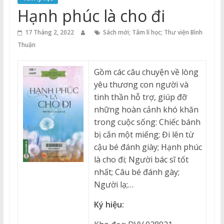
Thuận
Hạnh phúc là cho đi
Cổng
17 Tháng 2, 2022
Sách mới; Tâm lí học; Thư viện Bình
Vào
Thuận
Tri
Thức
Gồm các câu chuyện về lòng
yêu thương con người và
tinh thần hỗ trợ, giúp đỡ
những hoàn cảnh khó khăn
trong cuộc sống: Chiếc bánh
bị cắn một miếng; Đi lên từ
cậu bé đánh giày; Hạnh phúc
là cho đi; Người bác sĩ tốt
nhất; Câu bé đánh gày;
Người lạ;…
Ký hiệu: