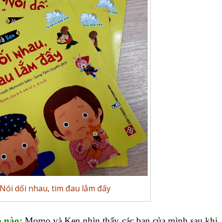
ói dối nhau, tim đau lắm đấy
o nào:
Momo và Ken nhìn thấy các bạn của mình sau khi