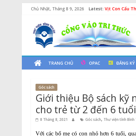
Các yếu tố ng
Skip
Chủ Nhật, Tháng 8 9, 2026
Latest:
Vịt Con Cẩu T
to
Lan tỏa văn hó
content
Thư
Kỷ niệm 97 nă
Xe Lu Và Xe Ca
Viện
Tỉnh
TRANG CHỦ
OPAC
ĐĂNG KÝ
Bình
Góc sách
Thuận
Giới thiệu Bộ sách kỹ
cho trẻ từ 2 đến 6 tuổi
Cổng
Vào
,
8 Tháng 8, 2021
Góc sách
Thư viện tỉnh Bình
Tri
Thức
Với các bố mẹ có con nhỏ hơn 6 tuổi, qu