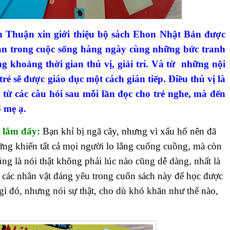
nh Thuận xin giới thiệu bộ sách Ehon Nhật Bản được
iản trong cuộc sống hàng ngày cùng những bức tranh
 khoảng thời gian thú vị, giải trí. Và từ những nội
rẻ sẽ được giáo dục một cách gián tiếp. Điều thú vị là
từ các câu hỏi sau mỗi lần đọc cho trẻ nghe, mà đến
 mẹ ạ.
 lắm đấy:
Bạn khỉ bị ngã cây, nhưng vì xấu hổ nên đã
ững khiến tất cả mọi người lo lắng cuống cuồng, mà còn
úng là nói thật không phải lúc nào cũng dễ dàng, nhất là
 các nhân vật đáng yêu trong cuốn sách này để học được
 gì đó, nhưng nói sự thật, cho dù khó khăn như thế nào,