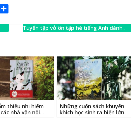
E
S
m
h
ai
ar
Tuyển tập vở ôn tập hè tiếng Anh dành
e
cho các bé lớp 3, lớp 4 và lớp 5
→
m thiếu nhi hiếm
Những cuốn sách khuyến
 các nhà văn nổi
khích học sinh ra biển lớn