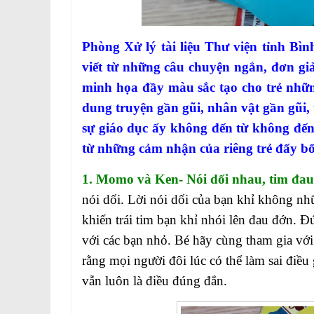
Phòng Xử lý tài liệu Thư viện tỉnh Bì
viết từ những câu chuyện ngắn, đơn g
minh họa đầy màu sắc tạo cho trẻ những
dung truyện gần gũi, nhân vật gần gũi, t
sự giáo dục ấy không đến từ không đến 
từ những cảm nhận của riêng trẻ đấy bố
1. Momo và Ken- Nói dối nhau, tim đau
nói dối. Lời nói dối của bạn khỉ không nh
khiến trái tim bạn khỉ nhói lên đau đớn. Đ
với các bạn nhỏ. Bé hãy cùng tham gia với
rằng mọi người đôi lúc có thể làm sai điều
vẫn luôn là điều đúng đắn.