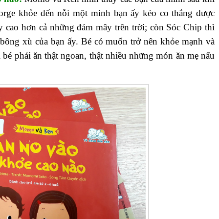
George khỏe đến nỗi một mình bạn ấy kéo co thắng được
ảy cao hơn cả những đám mây trên trời; còn Sóc Chip thì
ôi bông xù của bạn ấy. Bé có muốn trở nên khỏe mạnh và
 bé phải ăn thật ngoan, thật nhiều những món ăn mẹ nấu