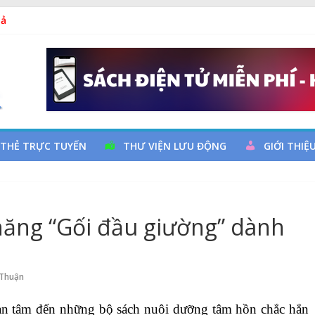
uy cơ đột quỵ não và dự phòng
hả
a đọc qua chương trình giao lưu và trao tặng sách cho thiếu nh
m Ngày thành lập Công đoàn Việt Nam (28/7/1929 – 28/7/2026)
 THẺ TRỰC TUYẾN
THƯ VIỆN LƯU ĐỘNG
GIỚI THIỆ
 năng “Gối đầu giường” dành
 Thuận
an tâm đến những bộ sách nuôi dưỡng tâm hồn chắc hẳn