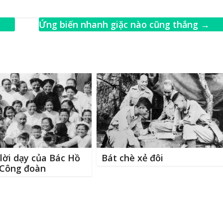
m
h
ai
ar
Ứng biến nhanh giặc nào cũng thắng
→
e
lời dạy của Bác Hồ
Bát chè xẻ đôi
 Công đoàn