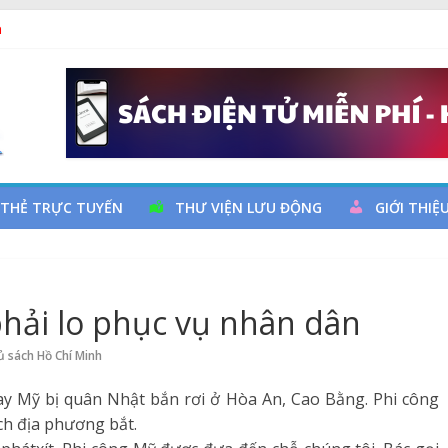
ả
 đọc qua chương trình giao lưu và trao tặng sách cho thiếu nhi
 Ngày thành lập Công đoàn Việt Nam (28/7/1929 – 28/7/2026)
y cơ đột quỵ não và dự phòng
 THẺ TRỰC TUYẾN
THƯ VIỆN LƯU ĐỘNG
GIỚI THIỆ
hải lo phục vụ nhân dân
ủ sách Hồ Chí Minh
y Mỹ bị quân Nhật bắn rơi ở Hòa An, Cao Bằng. Phi công
ch địa phương bắt.