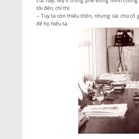
Lúc này, Mỹ ở trong phe Đồng minh chống p
tôi đến, chỉ thị:
– Tuy ta còn thiếu thốn, nhưng các chú cố 
để họ hiểu ta.