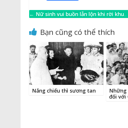
a
o
e
w
c
p
ss
it
←
Nữ sinh vui buồn lẫn lộn khi rời khu
e
y
e
te
l
cách ly 17 La Gi để về nhà
b
Li
n
r
Bạn cũng có thể thích
o
n
g
o
k
e
k
r
Nắng chiếu thì sương tan
Những 
đối với