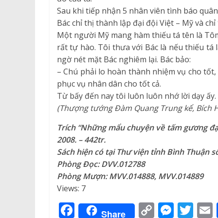
Sau khi tiếp nhận 5 nhân viên tình báo quâ
Bác chỉ thị thành lập đại đội Việt – Mỹ và chỉ 
Một người Mỹ mang hàm thiếu tá tên là Tômá
rất tự hào. Tôi thưa với Bác là nếu thiếu tá
ngờ nét mặt Bác nghiêm lại. Bác bảo:
– Chú phải lo hoàn thành nhiệm vụ cho tốt,
phục vụ nhân dân cho tốt cả.
Từ bấy đến nay tôi luôn luôn nhớ lời dạy ấy.
(Thượng tướng Đàm Quang Trung kể, Bích H
Trích “Những mẩu chuyện về tấm gương đạo 
2008. – 442tr.
Sách hiện có tại Thư viện tỉnh Bình Thuận 
Phòng Đọc:
DVV.012788
Phòng Mượn: MVV.014888, MVV.014889
Views: 7
F
C
M
T
Share