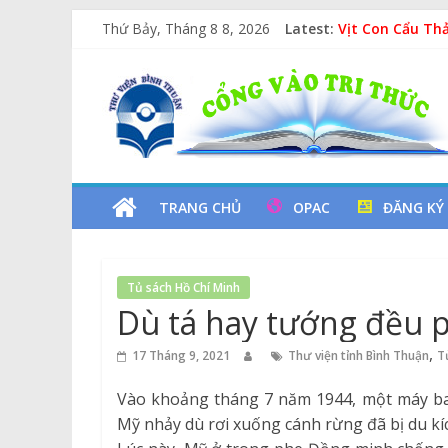
Skip
Thứ Bảy, Tháng 8 8, 2026
Latest:
Vịt Con Cẩu Th
to
Lan tỏa văn hóa
content
Thư
Kỷ niệm 97 năm
Xe Lu Và Xe Ca
Các yếu tố ngu
Viện
Tỉnh
TRANG CHỦ
OPAC
ĐĂNG KÝ
Bình
Tủ sách Hồ Chí Minh
Thuận
Dù tá hay tướng đều p
Cổng
,
17 Tháng 9, 2021
Thư viện tỉnh Bình Thuận
T
Vào
Vào khoảng tháng 7 năm 1944, một máy ba
Tri
Mỹ nhảy dù rơi xuống cánh rừng đã bị du kí
Thức