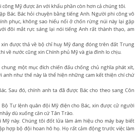
hi công Mỹ được ăn với khẩu phần còn hơn cả chúng tôi.
ặp Bác. Bác hỏi chuyện bằng tiếng Anh. Người phi công vô
ính phục, không sao hiểu nổi ở chốn rừng núi này lại gặp
i đôi mắt rực sáng lại nói tiếng Anh rất thành thạo, am
t xin được thả về bộ chỉ huy Mỹ đang đóng trên đất Trung
hi về nước cũng xin Chính phủ Mỹ và gia đình lo chịu.
 chung một mục đích chiến đấu chống chủ nghĩa phát xít,
ới anh như thế này là thể hiện những cam kết thiện chí chứ
Bác. Sau đó, chính anh ta đã được Bác cho theo sang Côn
 Bộ Tư lệnh quân đội Mỹ điện cho Bác, xin được cử người
 nhảy dù xuống căn cứ Tân Trào.
i Mỹ này. Chúng tôi đốt lửa làm ám hiệu cho máy bay biết
tập hợp bộ đội hoan hô họ. Họ rất cảm động trước việc làm