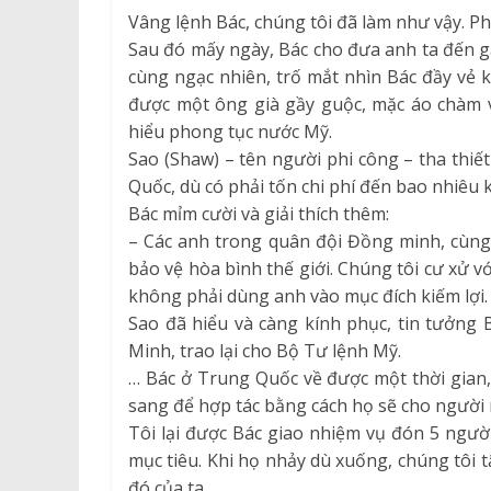
Vâng lệnh Bác, chúng tôi đã làm như vậy. P
Sau đó mấy ngày, Bác cho đưa anh ta đến g
cùng ngạc nhiên, trố mắt nhìn Bác đầy vẻ k
được một ông già gầy guộc, mặc áo chàm vớ
hiểu phong tục nước Mỹ.
Sao (Shaw) – tên người phi công – tha thiế
Quốc, dù có phải tốn chi phí đến bao nhiêu k
Bác mỉm cười và giải thích thêm:
– Các anh trong quân đội Đồng minh, cùng
bảo vệ hòa bình thế giới. Chúng tôi cư xử v
không phải dùng anh vào mục đích kiếm lợi.
Sao đã hiểu và càng kính phục, tin tưởng 
Minh, trao lại cho Bộ Tư lệnh Mỹ.
… Bác ở Trung Quốc về được một thời gian,
sang để hợp tác bằng cách họ sẽ cho người
Tôi lại được Bác giao nhiệm vụ đón 5 ngườ
mục tiêu. Khi họ nhảy dù xuống, chúng tôi 
đó của ta.