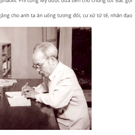
hátxít. Phi công Mỹ được đưa đến chỗ chúng tôi. Bác gọi
gắng cho anh ta ăn uống tương đối, cư xử tử tế, nhân đạo