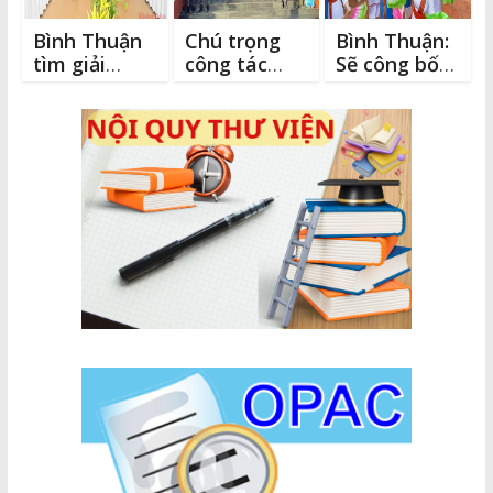
Bình Thuận
Chú trọng
Bình Thuận:
tìm giải
công tác
Sẽ công bố
pháp tháo
phát triển
Quyết định
gỡ khó khăn,
đảng viên
công nhận
phục hồi du
mới
Bảo vật
lịch
quốc gia
Linga vàng
trong Lễ hội
Katê