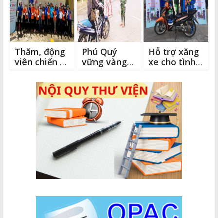
Thăm, động
Phú Quý
Hỗ trợ xăng
viên chiến sĩ
vững vàng
xe cho tình
Mùa hè
chống dịch
nguyện viên
xanh trên
phục vụ
đảo Phú Quý
phòng
chống dịch