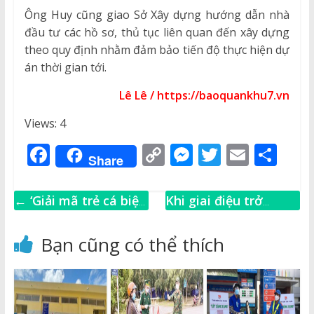
Ông Huy cũng giao Sở Xây dựng hướng dẫn nhà
đầu tư các hồ sơ, thủ tục liên quan đến xây dựng
theo quy định nhằm đảm bảo tiến độ thực hiện dự
án thời gian tới.
Lê Lê / https://baoquankhu7.vn
Views: 4
F
C
M
T
E
S
Share
a
o
e
w
m
h
c
p
ss
it
ai
ar
←
‘Giải mã trẻ cá biệt’
Khi giai điệu trở
e
y
e
te
l
e
– cẩm nang nhân văn
thành thương hiệu
b
Li
n
r
trong nhà trường
“Cuộc cách mạng
Bạn cũng có thể thích
Nhãn hiệu trong kỷ
o
n
g
nguyên chuyển đổi
o
k
e
số”
→
k
r