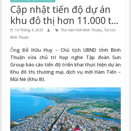
Thuận
Cập nhật tiến độ dự án
Cổng
khu đô thị hơn 11.000 tỷ
Vào
đồng của Tập đoàn Sun
,
Tri
14 Tháng 4, 2025
Thư viện tỉnh Bình Thuận
Tin tức
Thức
Bình Thuận
Group tại Bình Thuận
Ô
ng Đỗ Hữu Huy – Chủ tịch UBND tỉnh Bình
Thuận vừa chủ trì họp nghe Tập đoàn Sun
Group báo cáo tiến độ triển khai thực hiện dự án
Khu đô thị thương mại, dịch vụ mới Hàm Tiến –
Mũi Né (Khu III).