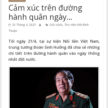
Thuận
Cảm xúc trên đường
Cổng
hành quân ngày
Vào
30/4/1975
,
Tri
25 Tháng 4, 2023
Góc sách
Thư viện tỉnh Bình
Thức
Thuận
Tối ngày 21/4, tại sự kiện Nối liền Việt Nam,
trung tướng Đoàn Sinh Hưởng đã chia sẻ những
chi tiết trên đường hành quân vào ngày thống
nhất đất nước.