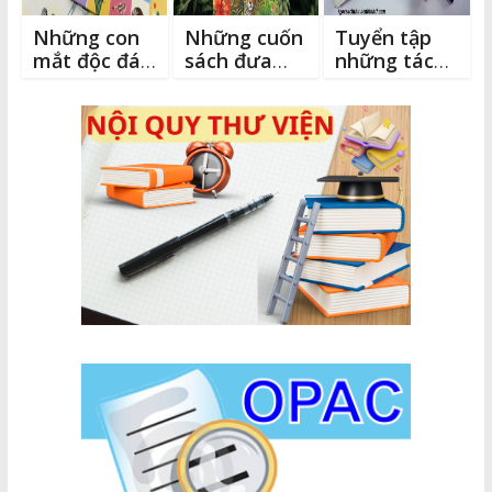
Những con
Những cuốn
Tuyển tập
mắt độc đáo
sách đưa
những tác
trong thế
độc giả nhỏ
phẩm văn
giới động
đến với tri
học dành
vật
thức
cho tuổi 20
không thể
bỏ qua, giúp
bạn thêm
yêu cuộc
sống