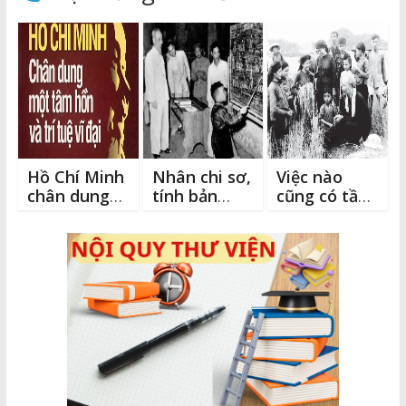
những nhân vật anh
o
n
g
hùng vang danh sử
o
k
e
sách
→
k
r
Hồ Chí Minh
Nhân chi sơ,
Việc nào
chân dung
tính bản
cũng có tầm
một tâm
thiện
quan trọng
hồn và trí
của nó
tuệ vĩ đại