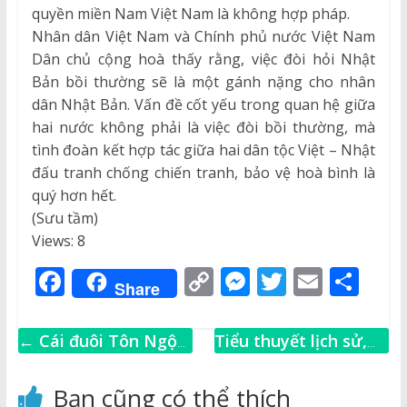
quyền miền Nam Việt Nam là không hợp pháp.
Nhân dân Việt Nam và Chính phủ nước Việt Nam
Dân chủ cộng hoà thấy rằng, việc đòi hỏi Nhật
Bản bồi thường sẽ là một gánh nặng cho nhân
dân Nhật Bản. Vấn đề cốt yếu trong quan hệ giữa
hai nước không phải là việc đòi bồi thường, mà
tình đoàn kết hợp tác giữa hai dân tộc Việt – Nhật
đấu tranh chống chiến tranh, bảo vệ hoà bình là
quý hơn hết.
(Sưu tầm)
Views: 8
F
C
M
T
E
S
Share
a
o
e
w
m
h
c
p
ss
it
ai
ar
←
Cái đuôi Tôn Ngộ
Tiểu thuyết lịch sử,
e
y
e
te
l
e
Không
tuyển tập những tác
b
Li
n
r
phẩm văn học kể về
Bạn cũng có thể thích