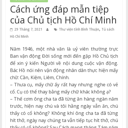
Thuận
Cách ứng đáp mẫn tiệp
Cổng
của Chủ tịch Hồ Chí Minh
Vào
,
Tri
29 Tháng 7, 2021
Thư viện tỉnh Bình Thuận
Tủ sách
Thức
Hồ Chí Minh
Năm 1946, một nhà văn là uỷ viên thường trực
Ban vận động Đời sống mới đến gặp Hồ Chủ tịch
để xin ý kiến Người về nội dung cuộc vận động.
Bác Hồ nói nên vận động nhân dân thực hiện mấy
chữ: Cần, Kiệm, Liêm, Chính.
– Thưa cụ, mấy chữ ấy rất hay nhưng nghe có vẻ
cổ. Cụ có thể thay bằng mấy chữ khác không ạ?
– Thế cơm ông cha ta đã từng ăn hàng ngàn năm
trước, hiện nay chú và tôi hằng ngày vẫn ăn, chú
thấy có cổ không? Không khí ông cha ta đã từng
hít thở, ngày nay chúng ta vẫn tiếp tục hít thở, chú
thấy có cổ không? Sau Cách mạng tháng Tám năm