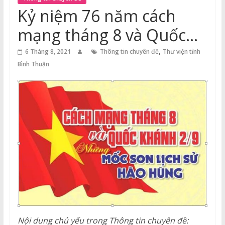
Thuận
Kỷ niệm 76 năm cách
Cổng
mạng tháng 8 và Quốc
Vào
khánh nước Cộng hòa Xã
,
Tri
6 Tháng 8, 2021
Thông tin chuyên đề
Thư viện tỉnh
Thức
Bình Thuận
hội Chủ nghĩa Việt Nam
(2/9/1945 – 2/9/2021)
Nội dung chủ yếu trong Thông tin chuyên đề: