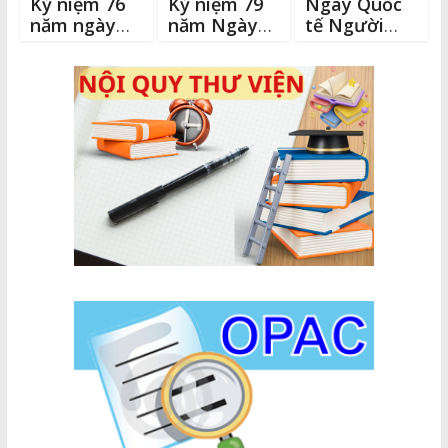
Kỷ niệm 76
Kỷ niệm 79
Ngày Quốc
năm ngày
năm Ngày
tế Người
thành lập
thành lập
cao tuổi
Quân đội
Quân đội
1/10/2023
nhân dân
nhân dân
Việt Nam
Việt Nam
(22/12/1944
(22/12/1944
–
–
22/12/2020)
22/12/2023)