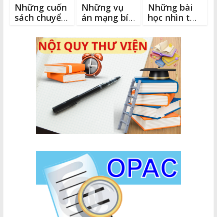
Những cuốn
Những vụ
Những bài
sách chuyển
án mạng bí
học nhìn từ
thể từ kịch
ẩn và ám
cuộc sống
bản phim
ảnh nhất,
dưới đại
hấp dẫn
dương
nhất được
thể hiện qua
tuyển tập
tiểu thuyết
trinh thám
lôi cuốn giới
trẻ hiện nay
của Agatha
Christie