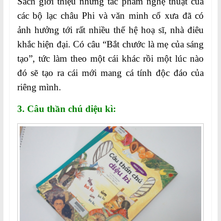
Sách giới thiệu những tác phẩm nghệ thuật của
các bộ lạc châu Phi và văn minh cổ xưa đã có
ảnh hưởng tới rất nhiều thế hệ hoạ sĩ, nhà điêu
khắc hiện đại. Có câu “Bắt chước là mẹ của sáng
tạo”, tức làm theo một cái khác rồi một lúc nào
đó sẽ tạo ra cái mới mang cá tính độc đáo của
riêng mình.
3. Câu thần chú diệu kì: