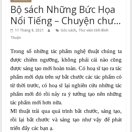
Thuận
Bộ sách Những Bức Họa
Cổng
Nổi Tiếng – Chuyện chưa
Vào
kể dành cho lứa tuổi 6+
,
Tri
11 Tháng 8, 2021
Góc sách
Thư viện tỉnh Bình
Thức
Thuận
Trong số những tác phẩm nghệ thuật chúng ta
được chiêm ngưỡng, không phải cái nào cũng
được sáng tạo mới hoàn toàn. Có hoạ sĩ tạo ra tác
phẩm mới dựa trên sự bắt chước các tác phẩm có
từ thời trước, có hoạ sĩ lại nghiên cứu những tác
phẩm mới đó rồi nảy ra ý tưởng tạo nên những
tác phẩm mới hơn nữa.
Mĩ thuật trải qua quá trình bắt chước, sáng tạo,
rồi lại bắt chước và sáng tạo như vậy để phát
triển đấy các bạn ạ.