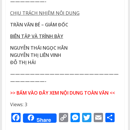
———————-
CHỊU TRÁCH NHIỆM NỘI DUNG
TRẦN VĂN BÉ – GIÁM ĐỐC
BIÊN TẬP VÀ TRÌNH BÀY
NGUYỄN THÁI NGỌC HÂN
NGUYỄN THỊ LIÊN VINH
ĐỖ THỊ HẢI
——————————————————————
———————-
>> BẤM VÀO ĐÂY XEM NỘI DUNG TOÀN VĂN <<
Views: 3
F
C
M
T
E
S
Share
a
o
e
w
m
h