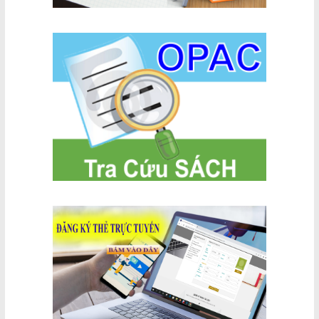
xã La Gi
hành chính,
siết chặt kỷ
luật, kỷ
cương.