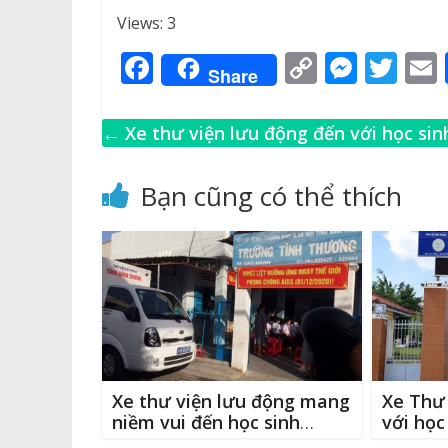
Views: 3
F
C
M
T
Share
a
o
e
w
c
p
ss
it
←
Xe thư viện lưu động đến với học sin
e
y
e
te
l
Trường Tiểu học Sông Dinh
b
Li
n
r
Bạn cũng có thể thích
o
n
g
o
k
e
k
r
Xe thư viện lưu động mang
Xe Thư 
niềm vui đến học sinh
với họ
nghèo
Thuận 