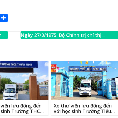
E
S
m
h
ai
ar
h
Ngày 27/3/1975: Bộ Chính trị chỉ thị:
e
“Nhanh chóng tiêu diệt toàn bộ sinh lực
địch ở Ðà Nẵng”
→
viện lưu động đến
Xe thư viện lưu động đến
c sinh Trường THCS
với học sinh Trường Tiểu
Minh
học Sông Dinh