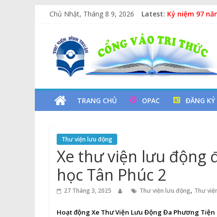
Skip
Lan tỏa văn hó
Chủ Nhật, Tháng 8 9, 2026
Latest:
to
Kỷ niệm 97 nă
content
Xe Lu Và Xe Ca
Thư
Các yếu tố ng
Vịt Con Cẩu T
Viện
Tỉnh
TRANG CHỦ
OPAC
ĐĂNG KÝ
Bình
Thư viện lưu động
Thuận
Xe thư viện lưu động 
học Tân Phúc 2
Cổng
Vào
,
27 Tháng 3, 2025
Thư viện lưu động
Thư viện
Tri
Thức
Hoạt động Xe Thư Viện Lưu Động Đa Phương Tiện