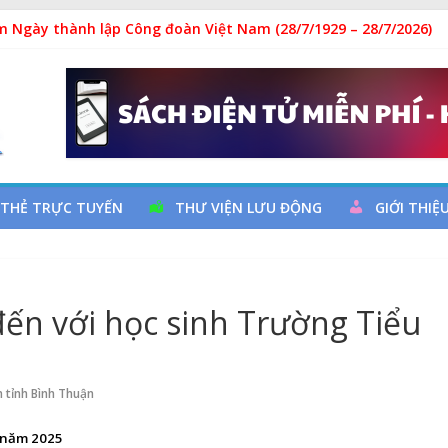
a đọc qua chương trình giao lưu và trao tặng sách cho thiếu nh
m Ngày thành lập Công đoàn Việt Nam (28/7/1929 – 28/7/2026)
uy cơ đột quỵ não và dự phòng
hả
 THẺ TRỰC TUYẾN
THƯ VIỆN LƯU ĐỘNG
GIỚI THIỆ
đến với học sinh Trường Tiểu
 tỉnh Bình Thuận
 năm 2025