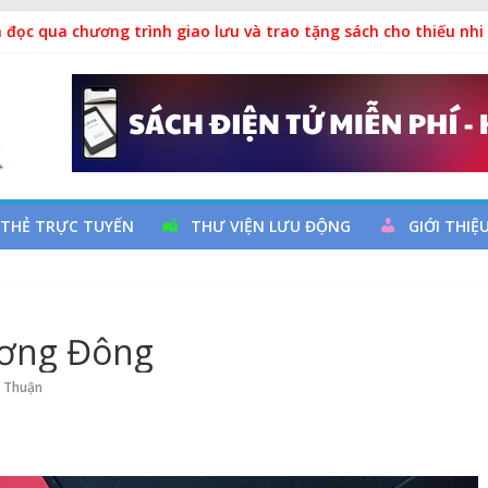
ả
 đọc qua chương trình giao lưu và trao tặng sách cho thiếu nhi
 Ngày thành lập Công đoàn Việt Nam (28/7/1929 – 28/7/2026)
y cơ đột quỵ não và dự phòng
 THẺ TRỰC TUYẾN
THƯ VIỆN LƯU ĐỘNG
GIỚI THIỆ
ương Đông
h Thuận