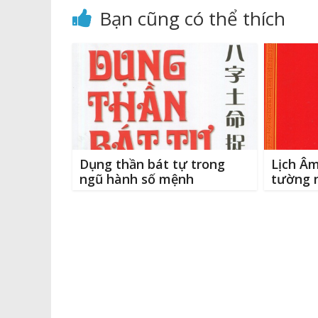
b
Li
n
r
30/4/2024)
Bạn cũng có thể thích
o
n
g
o
k
e
k
r
Dụng thần bát tự trong
Lịch Â
ngũ hành số mệnh
tường 