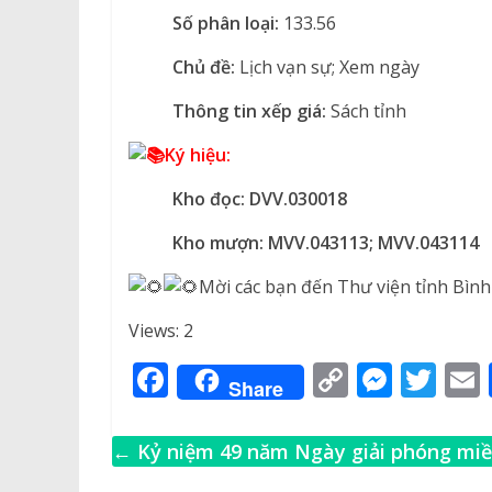
Số phân loại:
133.56
Chủ đề:
Lịch vạn sự; Xem ngày
Thông tin xếp giá:
Sách tỉnh
Ký hiệu:
Kho đọc: DVV.030018
Kho mượn:
MVV.043113; MVV.043114
Mời các bạn đến Thư viện tỉnh Bìn
Views: 2
F
C
M
T
Share
a
o
e
w
c
p
ss
it
←
Kỷ niệm 49 năm Ngày giải phóng mi
e
y
e
te
l
Nam, thống nhất đất nước (30/4/1975 –