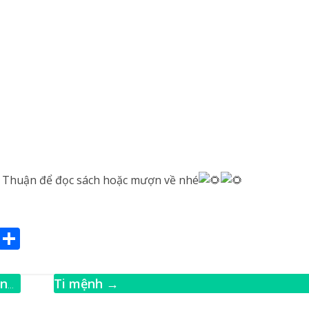
h Thuận để đọc sách hoặc mượn về nhé
E
S
m
h
ai
ar
ền
Ti mệnh
→
e