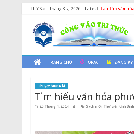
Skip
Thứ Sáu, Tháng 8 7, 2026
Latest:
Vịt Con Cẩu Th
to
Lan tỏa văn hóa
content
Thư
Kỷ niệm 97 năm
Xe Lu Và Xe Ca
Các yếu tố ngu
Viện
Tỉnh
TRANG CHỦ
OPAC
ĐĂNG KÝ
Bình
Thuyết huyền bí
Thuận
Tìm hiểu văn hóa ph
Cổng
25 Tháng 4, 2024
Sách mới; Thư viện tỉnh Bìn
Vào
Tri
Thức