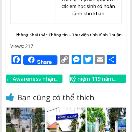
các em học sinh có hoàn
cảnh khó khăn.
Phòng Khai thác Thông tin – Thư viện tỉnh Bình Thuận
Views: 217
F
C
M
T
E
S
Share
a
o
e
w
m
h
c
p
ss
it
ai
ar
←
Awareness nhận
Kỷ niệm 119 năm
e
y
e
te
l
e
biết
Ngày sinh cố Thủ
b
Li
n
r
tướng Phạm Văn
Bạn cũng có thể thích
Đồng (01/3/1906 –
o
n
g
01/3/2025)
→
o
k
e
k
r