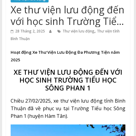
Thuận
Xe thư viện lưu động đến
Cổng
với học sinh Trường Tiểu
Vào
học Sông Phan 1
,
Tri
28 Tháng 2, 2025
Thư viện lưu động
Thư viện tỉnh
Thức
Bình Thuận
Hoạt động Xe Thư Viện Lưu Động Đa Phương Tiện năm
2025
XE THƯ VIỆN LƯU ĐỘNG ĐẾN VỚI
HỌC SINH TRƯỜNG TIỂU HỌC
SÔNG PHAN 1
Chiều 27/02/2025, xe thư viện lưu động tỉnh Bình
Thuận đã về phục vụ tại Trường Tiểu học Sông
Phan 1 (huyện Hàm Tân).