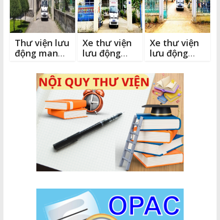
Thư viện lưu
Xe thư viện
Xe thư viện
động mang
lưu động
lưu động
niềm vui đến
đến với học
đến với học
học sinh
sinh Trường
sinh Trường
trường
Tiểu học
TH&THCS
THCS Ma
Măng Tố
Hàm Thạnh
Lâm