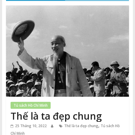
Thuận
Cổng
Vào
Tri
Thức
Tủ sách Hồ Chí Minh
Thế là ta đẹp chung
,
25 Tháng 10, 2022
Thế là ta đẹp chung
Tủ sách Hồ
Chí Minh