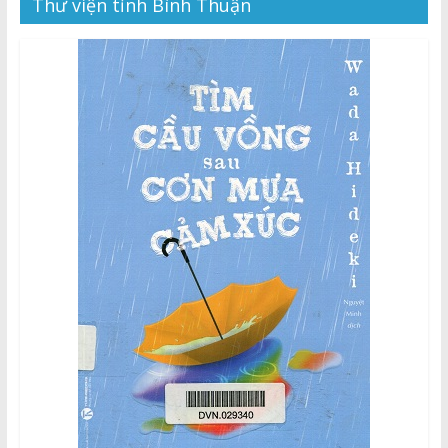
Thuận
Thư viện tỉnh Bình Thuận
Cổng
Vào
Tri
Thức