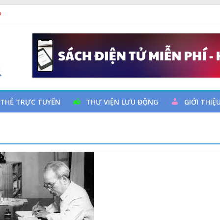
ả
 đọc qua chương trình giao lưu và trao tặng sách cho thiếu nhi
 Ngày thành lập Công đoàn Việt Nam (28/7/1929 – 28/7/2026)
y cơ đột quỵ não và dự phòng
 THẺ TRỰC TUYẾN
THƯ VIỆN LƯU ĐỘNG
GIỚI THIỆ