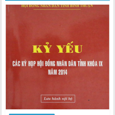
Thuận
Cổng
Vào
Tri
Thức