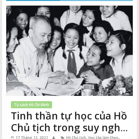
Thuận
Cổng
Vào
Tri
Thức
Tủ sách Hồ Chí Minh
Tinh thần tự học của Hồ
Chủ tịch trong suy nghĩ
,
,
17 Tháng 12, 2021
Hồ Chủ tịch
Học tập làm theo