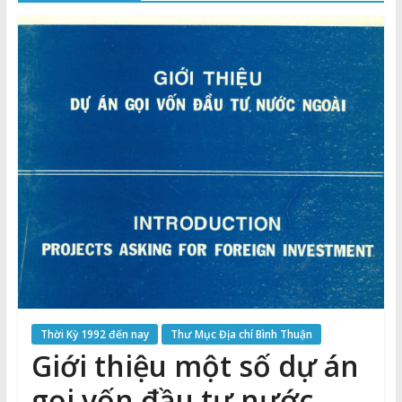
Thuận
Cổng
Vào
Tri
Thức
Thời Kỳ 1992 đến nay
Thư Mục Địa chí Bình Thuận
Giới thiệu một số dự án
gọi vốn đầu tư nước