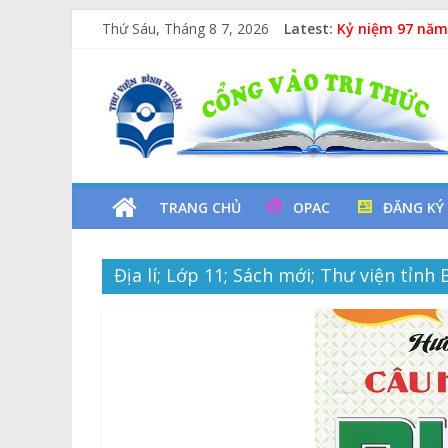
Skip
Thứ Sáu, Tháng 8 7, 2026
Latest:
Kỷ niệm 97 năm
to
Chuyên đề sách
content
Thư
Các yếu tố ngu
Vịt Con Cẩu Th
Lan tỏa văn hóa
Viện
Tỉnh
TRANG CHỦ
OPAC
ĐĂNG KÝ
Bình
Địa lí; Lớp 11; Sách mới; Thư viện tỉnh
Thuận
Cổng
Vào
Tri
Thức