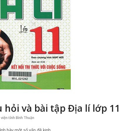
hỏi và bài tập Địa lí lớp 11
ư viện tỉnh Bình Thuận
Trình bày một số vấn đề kinh