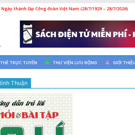
 Ngày thành lập Công đoàn Việt Nam (28/7/1929 – 28/7/2026)
: “Uống nước nhớ nguồn”
y cơ đột quỵ não và dự phòng
ả
 đọc qua chương trình giao lưu và trao tặng sách cho thiếu nhi
 THẺ TRỰC TUYẾN
THƯ VIỆN LƯU ĐỘNG
GIỚI THIỆ
 Bình Thuận