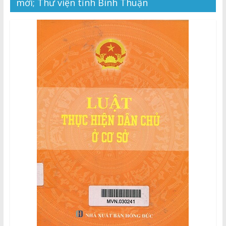
Thuận
mới; Thư viện tỉnh Bình Thuận
Cổng
Vào
Tri
Thức