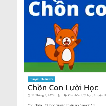
Truyện Thiếu Nhi
Chồn Con Lười Học
,
13 Tháng 8, 2024
Chú chồn lười học
Truyện th
Chú chồn lười học truyện thiếu nhi Views: 13