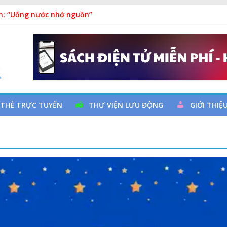
m Ngày thành lập Công đoàn Việt Nam (28/7/1929 – 28/7/2026)
h: “Uống nước nhớ nguồn”
uy cơ đột quỵ não và dự phòng
hả
a đọc qua chương trình giao lưu và trao tặng sách cho thiếu nh
 THẺ TRỰC TUYẾN
THƯ VIỆN LƯU ĐỘNG
GIỚI THIỆ