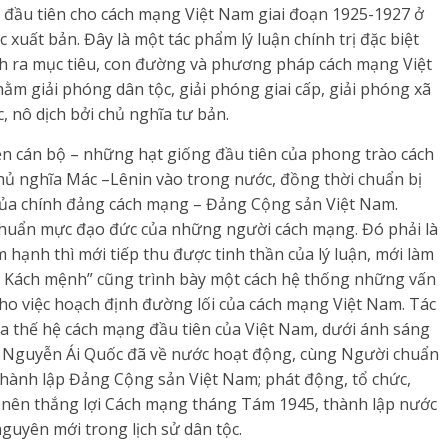
 đầu tiên cho cách mạng Việt Nam giai đoạn 1925-1927 ở
xuất bản. Đây là một tác phẩm lý luận chính trị đặc biệt
ch ra mục tiêu, con đường và phương pháp cách mạng Việt
m giải phóng dân tộc, giải phóng giai cấp, giải phóng xã
c, nô dịch bởi chủ nghĩa tư bản.
ện cán bộ – những hạt giống đầu tiên của phong trào cách
hủ nghĩa Mác –Lênin vào trong nước, đồng thời chuẩn bị
ời của chính đảng cách mạng – Đảng Cộng sản Việt Nam.
huẩn mực đạo đức của những người cách mạng. Đó phải là
hạnh thì mới tiếp thu được tinh thần của lý luận, mới làm
 Kách mệnh” cũng trình bày một cách hệ thống những vấn
cho việc hoạch định đường lối của cách mạng Việt Nam. Tác
a thế hệ cách mạng đầu tiên của Việt Nam, dưới ánh sáng
 Nguyễn Ái Quốc đã về nước hoạt động, cùng Người chuẩn
c thành lập Đảng Cộng sản Việt Nam; phát động, tổ chức,
 nên thắng lợi Cách mạng tháng Tám 1945, thành lập nước
uyên mới trong lịch sử dân tộc.