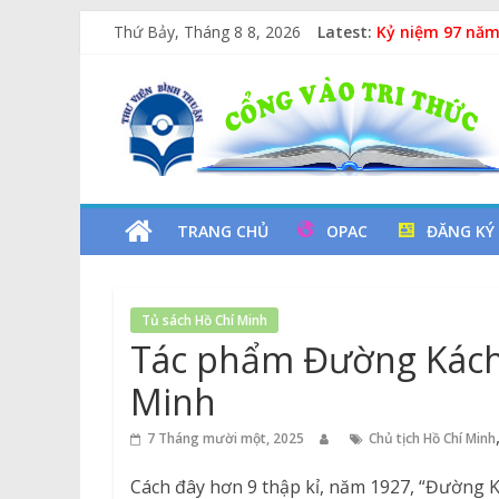
Skip
Thứ Bảy, Tháng 8 8, 2026
Latest:
Kỷ niệm 97 năm
to
Xe Lu Và Xe Ca
content
Thư
Các yếu tố ngu
Vịt Con Cẩu Th
Lan tỏa văn hóa
Viện
Tỉnh
TRANG CHỦ
OPAC
ĐĂNG KÝ
Bình
Tủ sách Hồ Chí Minh
Thuận
Tác phẩm Đường Kách
Minh
Cổng
Vào
7 Tháng mười một, 2025
Chủ tịch Hồ Chí Minh
Tri
Thức
Cách đây hơn 9 thập kỉ, năm 1927, “Đường K