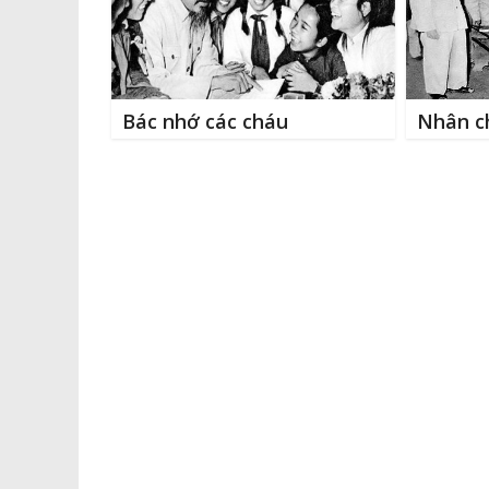
k
r
Bác nhớ các cháu
Nhân ch