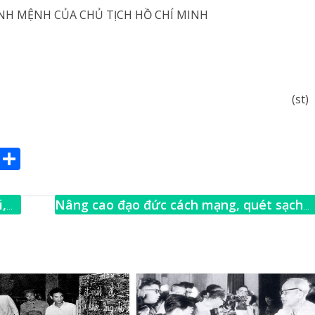
(st)
E
S
m
h
ai
ar
,
Nâng cao đạo đức cách mạng, quét sạch
e
chủ nghĩa cá nhân
→