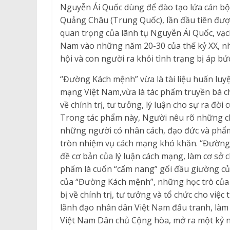
Nguyễn Ái Quốc dùng để đào tạo lứa cán bộ
Quảng Châu (Trung Quốc), lần đầu tiên được 
quan trọng của lãnh tụ Nguyễn Ái Quốc, vạ
Nam vào những năm 20-30 của thế kỷ XX, nhằ
hội và con người ra khỏi tình trạng bị áp bứ
“Đường Kách mệnh” vừa là tài liệu huấn luy
mạng Việt Nam,vừa là tác phẩm truyền bá c
về chính trị, tư tưởng, lý luận cho sự ra đ
Trong tác phẩm này, Người nêu rõ những c
những người có nhân cách, đạo đức và phẩm 
tròn nhiệm vụ cách mạng khó khăn. “Đường
đề cơ bản của lý luận cách mạng, làm cơ sở 
phẩm là cuốn “cẩm nang” gối đầu giường củ
của “Đường Kách mệnh”, những học trò của
bị về chính trị, tư tưởng và tổ chức cho việ
lãnh đạo nhân dân Việt Nam đấu tranh, làm
Việt Nam Dân chủ Cộng hòa, mở ra một kỷ ng