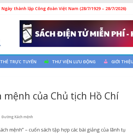
 Ngày thành lập Công đoàn Việt Nam (28/7/1929 – 28/7/2026)
y cơ đột quỵ não và dự phòng
ả
 đọc qua chương trình giao lưu và trao tặng sách cho thiếu nhi
 THẺ TRỰC TUYẾN
THƯ VIỆN LƯU ĐỘNG
GIỚI THIỆ
 mệnh của Chủ tịch Hồ Chí
,
Đường Kách mệnh
ách mệnh” – cuốn sách tập hợp các bài giảng của lãnh tụ