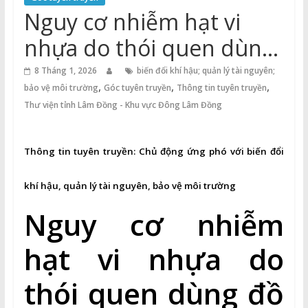
Thuận
Nguy cơ nhiễm hạt vi
Cổng
nhựa do thói quen dùng
Vào
đồ nhựa một lần
Tri
8 Tháng 1, 2026
biến đổi khí hậu; quản lý tài nguyên;
,
,
,
Thức
bảo vệ môi trường
Góc tuyên truyền
Thông tin tuyên truyền
Thư viện tỉnh Lâm Đồng - Khu vực Đông Lâm Đồng
Thông tin tuyên truyền:
Chủ động ứng phó với biến đổi
khí hậu, quản lý tài nguyên, bảo vệ môi trường
Nguy cơ nhiễm
hạt vi nhựa do
thói quen dùng đồ