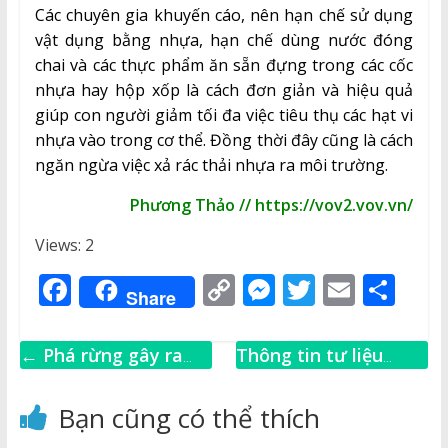
Các chuyên gia khuyến cáo, nên hạn chế sử dụng
vật dụng bằng nhựa, hạn chế dùng nước đóng
chai và các thực phẩm ăn sẵn đựng trong các cốc
nhựa hay hộp xốp là cách đơn giản và hiệu quả
giúp con người giảm tối đa việc tiêu thụ các hạt vi
nhựa vào trong cơ thể. Đồng thời đây cũng là cách
ngăn ngừa việc xả rác thải nhựa ra môi trường.
Phương Thảo // https://vov2.vov.vn/
Views: 2
F
C
M
T
E
S
Share
a
o
e
w
m
h
c
p
ss
it
ai
ar
←
Phá rừng gây ra
Thông tin tư liệu
e
y
e
te
l
e
khoảng 500.000 ca tử
tháng 12 năm 2025
→
b
Li
n
r
vong trong 20 năm
Bạn cũng có thể thích