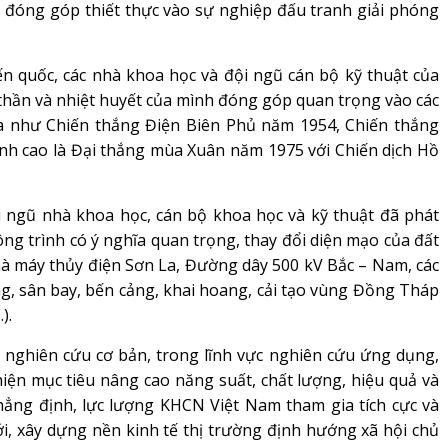
 đóng góp thiết thực vào sự nghiệp đấu tranh giải phóng
n quốc, các nhà khoa học và đội ngũ cán bộ kỹ thuật của
thần và nhiệt huyết của mình đóng góp quan trọng vào các
ta như Chiến thắng Điện Biên Phủ năm 1954, Chiến thắng
nh cao là Đại thắng mùa Xuân năm 1975 với Chiến dịch Hồ
 ngũ nhà khoa học, cán bộ khoa học và kỹ thuật đã phát
ông trình có ý nghĩa quan trọng, thay đổi diện mạo của đất
à máy thủy điện Sơn La, Đường dây 500 kV Bắc – Nam, các
ờng, sân bay, bến cảng, khai hoang, cải tạo vùng Đồng Tháp
).
c nghiên cứu cơ bản, trong lĩnh vực nghiên cứu ứng dụng,
ện mục tiêu nâng cao năng suất, chất lượng, hiệu quả và
hẳng định, lực lượng KHCN Việt Nam tham gia tích cực và
, xây dựng nền kinh tế thị trường định hướng xã hội chủ