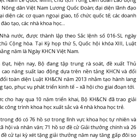
iệt Nam Lê Quốc Minh, Chủ tịch Tổng Liên đoàn Lao động
i Nông dân Việt Nam Lương Quốc Đoàn; đại diện lãnh đạo
i diện các cơ quan ngoại giao, tổ chức quốc tế; các doanh
 đào tạo, các nhà khoa học…
Nhà nước, được thành lập theo Sắc lệnh số 016-SL ngày
hủ Cộng hòa. Tại Kỳ họp thứ 5, Quốc hội khóa XIII, Luật
hằng năm là Ngày KHCN Việt Nam.
t, hiện nay, Bộ đang tập trung rà soát, đề xuất Thủ
 cao năng suất lao động dựa trên nền tảng KHCN và đổi
a đổi toàn diện Luật KH&CN năm 2013 nhằm tạo hành lang
ạo, phục vụ phát triển kinh tế – xã hội cho giai đoạn tới.
c cho hay qua 10 năm triển khai, Bộ KH&CN đã trao giải
ác công trình khoa học xuất sắc và 4 nhà khoa học trẻ.
trong đó có 76 hồ sơ trong lĩnh vực khoa học tự nhiên và
xã hội và nhân văn; 71 hồ sơ đề cử Giải thưởng chính và 26
 đề cử tại kỳ xét tặng giải thưởng năm nay tăng gấp đôi so