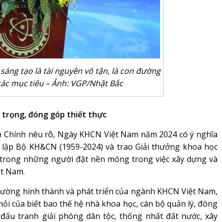
áng tạo là tài nguyên vô tận, là con đường
các mục tiêu – Ảnh: VGP/Nhật Bắc
 trọng, đóng góp thiết thực
nh Chính nêu rõ, Ngày KHCN Việt Nam năm 2024 có ý nghĩa
h lập Bộ KH&CN (1959-2024) và trao Giải thưởng khoa học
trong những người đặt nền móng trong việc xây dựng và
ệt Nam.
 đường hình thành và phát triển của ngành KHCN Việt Nam,
mỏi của biết bao thế hệ nhà khoa học, cán bộ quản lý, đóng
 đấu tranh giải phóng dân tộc, thống nhất đất nước, xây