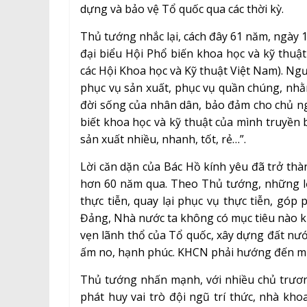
dựng và bảo vệ Tổ quốc qua các thời kỳ.
Thủ tướng nhắc lại, cách đây 61 năm, ngày 
đại biểu Hội Phổ biến khoa học và kỹ thuật
các Hội Khoa học và Kỹ thuật Việt Nam). Ngư
phục vụ sản xuất, phục vụ quần chúng, nh
đời sống của nhân dân, bảo đảm cho chủ ngh
biết khoa học và kỹ thuật của mình truyền 
sản xuất nhiều, nhanh, tốt, rẻ…”.
Lời căn dặn của Bác Hồ kính yêu đã trở t
hơn 60 năm qua. Theo Thủ tướng, những lời 
thực tiễn, quay lại phục vụ thực tiễn, góp
Đảng, Nhà nước ta không có mục tiêu nào kh
vẹn lãnh thổ của Tổ quốc, xây dựng đất nư
ấm no, hạnh phúc. KHCN phải hướng đến mụ
Thủ tướng nhấn mạnh, với nhiều chủ trươn
phát huy vai trò đội ngũ trí thức, nhà k