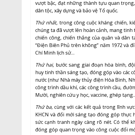
vượt bậc, đạt những thành tựu quan trọng,
dân tộc, xây dựng và bảo vệ Tổ quốc.
Thứ nhất,
trong công cuộc kháng chiến, kiế
chúng ta đã vượt lên hoàn cảnh, mang tinh 
chiến công, chiến thắng của quân và dân 
“Điện Biên Phủ trên không” năm 1972 và đỉ
Chí Minh lịch sử…
Thứ hai,
bước sang giai đoạn hòa bình, đội
huy tinh thần sáng tạo, đóng góp vào các c
nước (như Nhà máy thủy điện Hòa Bình, Nh
công trình dầu khí, các công trình cầu, đư
Mười, nghiên cứu y học, vaccine, ghép tạng…
Thứ ba,
cùng với các kết quả trong lĩnh vự
KHCN và đổi mới sáng tạo đóng góp thực hi
sức cạnh tranh ngày càng rõ nét. Có thể k
đóng góp quan trọng vào công cuộc đổi mới