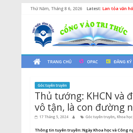
Vịt Con Cẩu T
Skip
Thứ Năm, Tháng 8 6, 2026
Latest:
Lan tỏa văn hó
to
Kỷ niệm 97 nă
content
Thư
Chuyên đề sác
Các yếu tố ng
Viện
Tỉnh
TRANG CHỦ
OPAC
ĐĂNG KÝ
Bình
Góc tuyên truyền
Thuận
Thủ tướng: KHCN và đổ
vô tận, là con đường 
Cổng
Vào
,
17 Tháng 5, 2024
Góc tuyên truyền
Khoa học
Tri
Thức
Thông tin tuyên truyền:
Ngày Khoa học và Công n