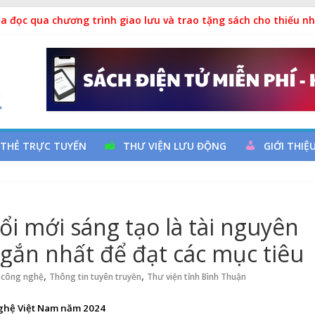
hả
a đọc qua chương trình giao lưu và trao tặng sách cho thiếu nh
m Ngày thành lập Công đoàn Việt Nam (28/7/1929 – 28/7/2026)
h: “Uống nước nhớ nguồn”
uy cơ đột quỵ não và dự phòng
 THẺ TRỰC TUYẾN
THƯ VIỆN LƯU ĐỘNG
GIỚI THIỆ
i mới sáng tạo là tài nguyên
ngắn nhất để đạt các mục tiêu
,
,
 công nghệ
Thông tin tuyên truyền
Thư viện tỉnh Bình Thuận
ghệ Việt Nam năm 2024