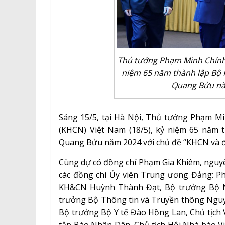
Thủ tướng Phạm Minh Chính
niệm 65 năm thành lập Bộ K
Quang Bửu nă
Sáng 15/5, tại Hà Nội, Thủ tướng Phạm M
(KHCN) Việt Nam (18/5), kỷ niệm 65 năm 
Quang Bửu năm 2024 với chủ đề “KHCN và đổ
Cùng dự có đồng chí Phạm Gia Khiêm, nguyê
các đồng chí Ủy viên Trung ương Đảng: 
KH&CN Huỳnh Thành Đạt, Bộ trưởng Bộ N
trưởng Bộ Thông tin và Truyền thông Ngu
Bộ trưởng Bộ Y tế Đào Hồng Lan, Chủ tịc