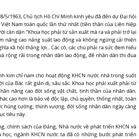
18/5/1963, Chủ tịch Hồ Chí Minh kính yêu đã đến dự Đại hội
 Việt Nam toàn quốc lần thứ nhất (tiền thân của Liên hiệp
ời căn dặn “Khoa học phải từ sản xuất mà ra và phải trở lại
ằm nâng cao năng suất lao động và không ngừng cải thiện
ĩa xã hội thắng lợi… Các cô, các chú phải ra sức đem hiểu
bá rộng rãi trong nhân dân lao động, để nhân dân thi đua
hành kim chỉ nam cho hoạt động KHCN nước nhà trong suốt
của Bác rất giản dị, sâu sắc. Khoa học phải xuất phải từ
 phần nâng cao đời sống vật chất, tinh thần của nhân dân.
ác cao hơn là bảo vệ độc lập, chủ quyền, thống nhất, toàn
ớc hùng cường, thịnh vượng, đời sống nhân dân ngày càng
c tiêu này.
g, chính sách của Đảng, Nhà nước về phát triển KHCN và
hoa học, ngành KHCN nước ta đã có những bước phát triển