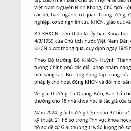
tập Báo Nhân Dân, Chủ tịch Hội Nhà báo V
Việt Nam Nguyễn Đình Khang, Chủ tịch Hộ
các bộ, ban, ngành, cơ quan Trung ương; đạ
nghiệp, cơ sở nghiên cứu KHCN, giáo dục và
Bộ KH&CN, tiền thân là Ủy ban Khoa học 
4/3/1959 của Chủ tịch nước Việt Nam Dân c
KHCN được thông qua, quy định ngày 18/5 
Theo Bộ trưởng Bộ KH&CN Huỳnh Thành Đạ
tướng Chính phủ các giải pháp nhằm nâng
mới sáng tạo. Bộ cũng đang tập trung sử
pháp lý cho hoạt động KHCN và đổi mới sáng t
Về giải thưởng Tạ Quang Bửu, Ban Tổ chứ
thưởng cho 18 nhà khoa học là tác giả của c
Năm 2024, giải thưởng tiếp nhận 97 hồ sơ, 
kỹ thuật, 21 hồ sơ trong lĩnh vực khoa học 
hồ sơ đề cử Giải thưởng trẻ. Số lượng hồ sơ