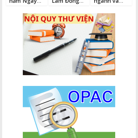
năm Ngày
Lâm Đồng
ngành và
ký Hiệp định
thành lập
địa phương
Paris về
các tổ cấp
triển khai
chấm dứt
cứu lưu
“Bình dân
chiến tranh,
động phục
học vụ số”
lập lại hòa
vụ Kỳ thi tốt
bình ở Việt
nghiệp
Nam
THPT 2026
(27/01/1973
–
27/01/2025)