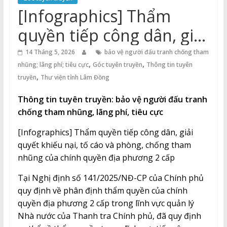
Thuận
[Infographics] Thẩm
Cổng
quyền tiếp công dân, giải
Vào
quyết khiếu nại, tố cáo và
Tri
14 Tháng 5, 2026
bảo vệ người đấu tranh chống tham
,
,
Thức
nhũng; lãng phí; tiêu cực
Góc tuyên truyền
Thông tin tuyên
phòng, chống tham
,
truyền
Thư viện tỉnh Lâm Đồng
nhũng của chính quyền
Thông tin tuyên truyền:
bảo vệ người đấu tranh
địa phương 2 cấp
chống tham nhũng, lãng phí, tiêu cực
[Infographics] Thẩm quyền tiếp công dân, giải
quyết khiếu nại, tố cáo và phòng, chống tham
nhũng của chính quyền địa phương 2 cấp
Tại Nghị định số 141/2025/NĐ-CP của Chính phủ
quy định về phân định thẩm quyền của chính
quyền địa phương 2 cấp trong lĩnh vực quản lý
Nhà nước của Thanh tra Chính phủ, đã quy định