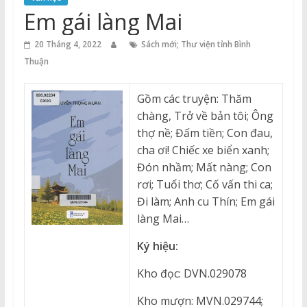
Thuận
Em gái làng Mai
Cổng
20 Tháng 4, 2022
Sách mới; Thư viện tỉnh Bình
Vào
Thuận
Tri
Thức
Gồm các truyện: Thăm
chàng, Trở về bản tôi; Ông
thợ nề; Đấm tiền; Con đau,
cha ơi! Chiếc xe biển xanh;
Đón nhầm; Mất nàng; Con
rơi; Tuổi thơ; Cố vấn thi ca;
Đi làm; Anh cu Thín; Em gái
làng Mai…
Ký hiệu:
Kho đọc: DVN.029078
Kho mượn: MVN.029744;