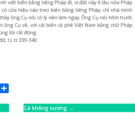
h viết biển bằng tiếng Pháp đi, vì đất này ít lâu nữa Pháp
g có cửa hiệu nào treo biển bằng tiếng Pháp, chỉ nhà mình
 thấy ông Cụ nói có lý nên làm ngay. Ông Cụ nói hôm trước
hi ông Cụ về, với cái biển cà phê Việt Nam bằng chữ Pháp
ng tôi rất đông.
đd, t.l, tr.339-340.
E
S
m
h
ai
ar
Cá không xương
→
e