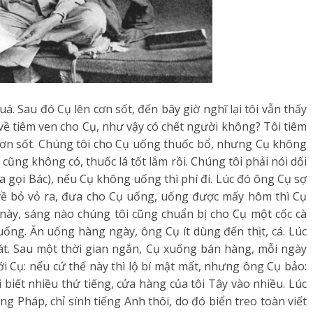
á. Sau đó Cụ lên cơn sốt, đến bây giờ nghĩ lại tôi vẫn thấy
về tiêm ven cho Cụ, như vậy có chết người không? Tôi tiêm
 cơn sốt. Chúng tôi cho Cụ uống thuốc bổ, nhưng Cụ không
cũng không có, thuốc lá tốt lắm rồi. Chúng tôi phải nói dối
ưa gọi Bác), nếu Cụ không uống thì phí đi. Lúc đó ông Cụ sợ
a về bỏ vỏ ra, đưa cho Cụ uống, uống được mấy hôm thì Cụ
an này, sáng nào chúng tôi cũng chuẩn bị cho Cụ một cốc cà
ống. Ăn uống hàng ngày, ông Cụ ít dùng đến thịt, cá. Lúc
át. Sau một thời gian ngắn, Cụ xuống bán hàng, mỗi ngày
i Cụ: nếu cứ thế này thì lộ bí mật mất, nhưng ông Cụ bảo:
 biết nhiều thứ tiếng, cửa hàng của tôi Tây vào nhiều. Lúc
ng Pháp, chỉ sính tiếng Anh thôi, do đó biển treo toàn viết