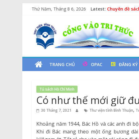
Skip
Thứ Năm, Tháng 8 6, 2026
Latest:
Chuyên đề sác
to
Các yếu tố ng
content
Thư
Vịt Con Cẩu T
Lan tỏa văn hó
Kỷ niệm 97 nă
Viện
Tỉnh
TRANG CHỦ
OPAC
ĐĂNG KÝ
Bình
Tủ sách Hồ Chí Minh
Thuận
Có như thế mới giữ đ
Cổng
,
30 Tháng 7, 2021
Thư viện tỉnh Bình Thuận
T
Vào
Khoảng năm 1944, Bác Hồ và các anh đi b
Tri
Khi đi Bác mang theo một ống bương dài
Thức