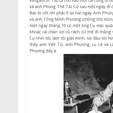
kilôgam ớt. Tất cả cho vào một cái cóng đi 
và anh Phùng Thế Tài. Cứ sau một ngày đi 
Bác bị sốt rét phải ở lại hai ngày. Anh Ph
và anh Tống Minh Phương (chồng tôi) mừng l
một ngày tháng 10 có một ông Cụ mặc quần 
khoác cái chăn sợi cũ rách, cứ thế đi thẳng
Cụ nhìn tôi, làm tôi giật mình, lúc đầu tôi h
thấy anh Việt Tử, anh Phương, cụ Lê và cả
Phương đấy à.