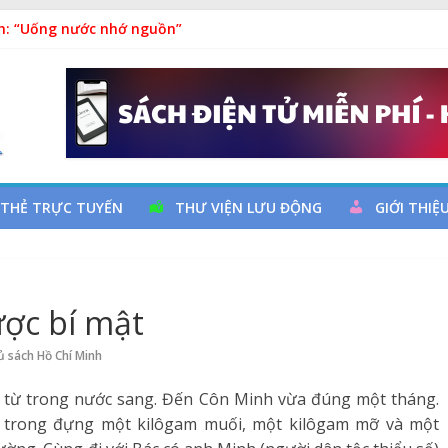
h: “Uống nước nhớ nguồn”
uy cơ đột quỵ não và dự phòng
hả
a đọc qua chương trình giao lưu và trao tặng sách cho thiếu nh
m Ngày thành lập Công đoàn Việt Nam (28/7/1929 – 28/7/2026)
 THẺ TRỰC TUYẾN
THƯ VIỆN LƯU ĐỘNG
GIỚI THIỆ
ược bí mật
ủ sách Hồ Chí Minh
ộ từ trong nước sang. Đến Côn Minh vừa đúng một tháng.
 trong đựng một kilôgam muối, một kilôgam mỡ và một