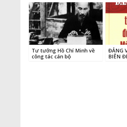
o
n
g
o
k
e
k
r
Tư tưởng Hồ Chí Minh về
ĐẢNG V
công tác cán bộ
BIÊN Đ
MÙA X