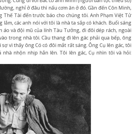
đường. Cùng đi với Bác có anh Minh (người dân tộc thiểu số)
đường, nghỉ ở đâu thì nấu cơm ăn ở đó. Gần đến Côn Minh,
ùng Thế Tài đến trước báo cho chúng tôi. Anh Phạm Việt Tử
ắm, các anh nói với tôi là nhà ta sắp có khách. Buổi sáng
áo và đội mũ của lính Tàu Tưởng, đi đôi dép rách, ngoài
 vào trong nhà tôi. Cầu thang đi lên gác phải qua bếp, ông
ơi sợ vì thấy ông Có có đôi mắt rất sáng. Ông Cụ lên gác, tôi
 nhà nhộn nhịp hẳn lên. Tôi lên gác, Cụ nhìn tôi và hỏi: