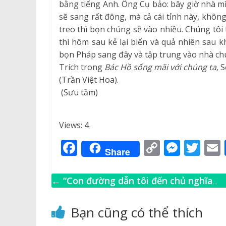
bằng tiếng Anh. Ông Cụ bảo: bây giờ nhà mìn
sẽ sang rất đông, mà cả cái tỉnh này, khôn
treo thì bọn chúng sẽ vào nhiều. Chúng tôi
thì hôm sau kẻ lại biển và quả nhiên sau k
bọn Pháp sang đây và tập trung vào nhà chú
Trích trong
Bác Hồ sống mãi với chúng ta,
S
(Trần Việt Hoa).
(Sưu tầm)
Views: 4
F
C
M
T
Share
a
o
e
w
c
p
ss
it
←
“Con đường dẫn tôi đến chủ nghĩa
e
y
e
te
l
Lênin”
b
Li
n
r
Bạn cũng có thể thích