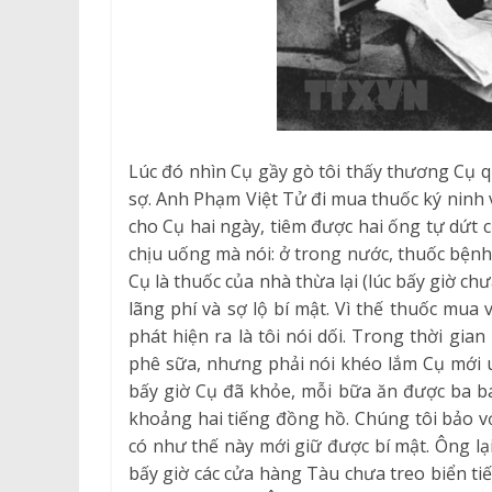
Lúc đó nhìn Cụ gầy gò tôi thấy thương Cụ qu
sợ. Anh Phạm Việt Tử đi mua thuốc ký ninh 
cho Cụ hai ngày, tiêm được hai ống tự dứt
chịu uống mà nói: ở trong nước, thuốc bệnh 
Cụ là thuốc của nhà thừa lại (lúc bấy giờ ch
lãng phí và sợ lộ bí mật. Vì thế thuốc mu
phát hiện ra là tôi nói dối. Trong thời gi
phê sữa, nhưng phải nói khéo lắm Cụ mới u
bấy giờ Cụ đã khỏe, mỗi bữa ăn được ba b
khoảng hai tiếng đồng hồ. Chúng tôi bảo vớ
có như thế này mới giữ được bí mật. Ông lại
bấy giờ các cửa hàng Tàu chưa treo biển tiế