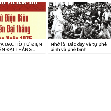
À BÁC HỒ TỪ ĐIỆN
Nhớ lời Bác dạy về tự phê
ẾN ĐẠI THẮNG
bình và phê bình
UÂN 1975