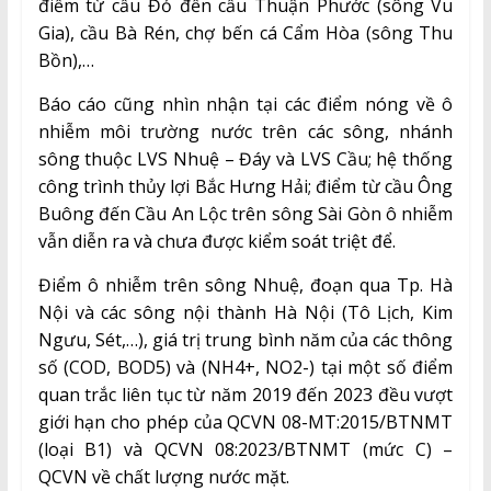
điểm từ cầu Đỏ đến cầu Thuận Phước (sông Vu
Gia), cầu Bà Rén, chợ bến cá Cẩm Hòa (sông Thu
Bồn),…
Báo cáo cũng nhìn nhận tại các điểm nóng về ô
nhiễm môi trường nước trên các sông, nhánh
sông thuộc LVS Nhuệ – Đáy và LVS Cầu; hệ thống
công trình thủy lợi Bắc Hưng Hải; điểm từ cầu Ông
Buông đến Cầu An Lộc trên sông Sài Gòn ô nhiễm
vẫn diễn ra và chưa được kiểm soát triệt để.
Điểm ô nhiễm trên sông Nhuệ, đoạn qua Tp. Hà
Nội và các sông nội thành Hà Nội (Tô Lịch, Kim
Ngưu, Sét,…), giá trị trung bình năm của các thông
số (COD, BOD5) và (NH4+, NO2-) tại một số điểm
quan trắc liên tục từ năm 2019 đến 2023 đều vượt
giới hạn cho phép của QCVN 08-MT:2015/BTNMT
(loại B1) và QCVN 08:2023/BTNMT (mức C) –
QCVN về chất lượng nước mặt.