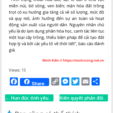
miền núi, bờ sông, ven biển; mặn hóa đất trồng
trọt có xu hướng gia tăng cả về số lượng, mức độ
và quy mô, ảnh hưởng đến sự an toàn và hoạt
động sản xuất của người dân. Nguyên nhân chủ
yếu là do lạm dụng phân hóa học, canh tác liên tục
một loại cây trồng, thiếu biện pháp để cải tạo đất
hợp lý và bởi các yếu tố về thời tiết”, báo cáo đánh
giá.
Minh Kiên // https://moitruong.net.vn
Views: 15
F
C
M
T
E
S
Share
a
o
e
w
m
h
c
p
ss
it
ai
ar
←
Hun đúc tình yêu
Kiên quyết phản đối
e
y
e
te
l
e
và nhân lên trách
mọi hành động xâm
nhiệm bảo vệ chủ
phạm chủ quyền của