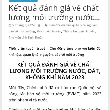
Thuận
Kết quả đánh giá về chất
Cổng
lượng môi trường nước,
Vào
đất, không khí năm 2023
Tri
5 Tháng 6, 2024
biến đổi khí hậu; quản lý tài nguyên;
,
,
,
Thức
bảo vệ môi trường
Góc tuyên truyền
Thông tin tuyên truyền
Thư viện tỉnh Bình Thuận
Thông tin tuyên truyền:
Chủ động ứng phó với biến đổi
khí hậu, quản lý tài nguyên, bảo vệ môi trường
KẾT QUẢ ĐÁNH GIÁ VỀ CHẤT
LƯỢNG MÔI TRƯỜNG NƯỚC, ĐẤT,
KHÔNG KHÍ NĂM 2023
Mới đây, Chính phủ đã có báo cáo Quốc hội về
công tác bảo vệ môi trường (BVMT) năm 2023
trên phạm vi cả nước.
Đánh giá về môi trường không khí, báo cáo dẫn