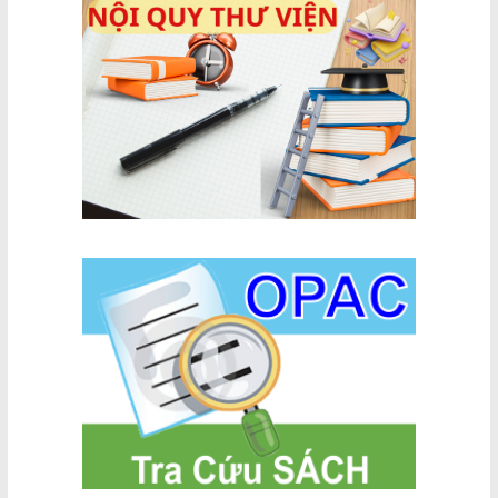
thanh long
xa bờ
đình anh
Bình Thuận
hùng lực
lượng an
ninh