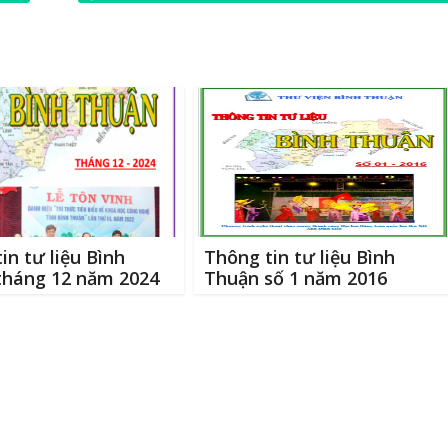
e
Chí Minh (19/5/1890-19/5/2018)
→
in tư liệu Bình
Thông tin tư liệu Bình
tháng 12 năm 2024
Thuận số 1 năm 2016