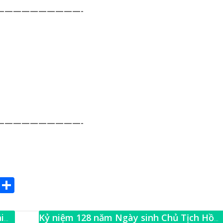
——————————-
——————————-
E
S
m
h
ai
ar
i
Kỷ niệm 128 năm Ngày sinh Chủ Tịch Hồ