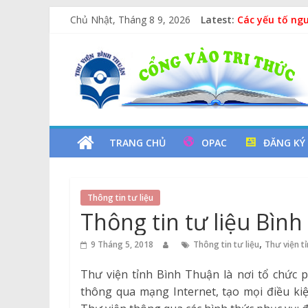
Skip
Chủ Nhật, Tháng 8 9, 2026
Latest:
Các yếu tố ng
to
Vịt Con Cẩu T
content
Thư
Lan tỏa văn hó
Kỷ niệm 97 nă
Xe Lu Và Xe Ca
Viện
Tỉnh
TRANG CHỦ
OPAC
ĐĂNG KÝ
Bình
Thông tin tư liệu
Thuận
Thông tin tư liệu Bìn
Cổng
,
9 Tháng 5, 2018
Thông tin tư liệu
Thư viện t
Vào
Thư viện tỉnh Bình Thuận là nơi tổ chức 
Tri
thông qua mạng Internet, tạo mọi điều kiệ
Thức