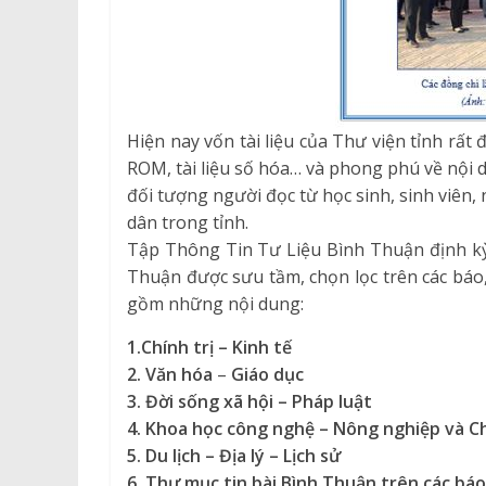
Hiện nay vốn tài liệu của Thư viện tỉnh rất 
ROM, tài liệu số hóa… và phong phú về nội 
đối tượng người đọc từ học sinh, sinh viên
dân trong tỉnh.
Tập Thông Tin Tư Liệu Bình Thuận định kỳ 
Thuận được sưu tầm, chọn lọc trên các báo
gồm những nội dung:
1.
Chính trị – Kinh tế
2. Văn hóa
–
Giáo dục
3. Đời sống xã hội – Pháp luật
4. K
hoa học công nghệ
– Nông
nghiệp
và C
5. Du lịch – Địa lý – Lịch sử
6. Thư mục
tin bài Bình Thuận trên các báo