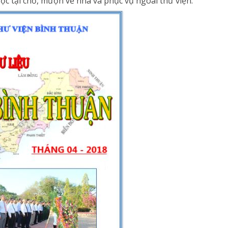
ọc tại chỗ, mượn về nhà và phục vụ ngoài thư viện.