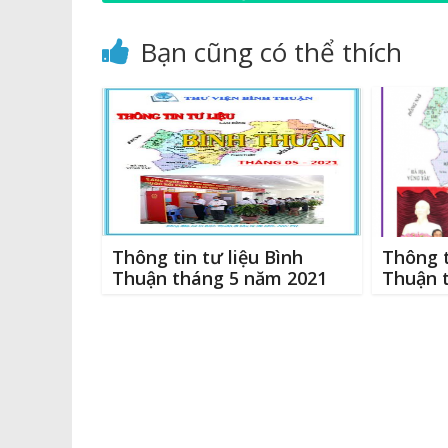
e
y
e
te
l
phóng miền Nam thống nhất đất nước
b
Li
n
r
(30/4/1975 – 30/4/2018)
Bạn cũng có thể thích
o
n
g
o
k
e
k
r
Thông tin tư liệu Bình
Thông t
Thuận tháng 5 năm 2021
Thuận 