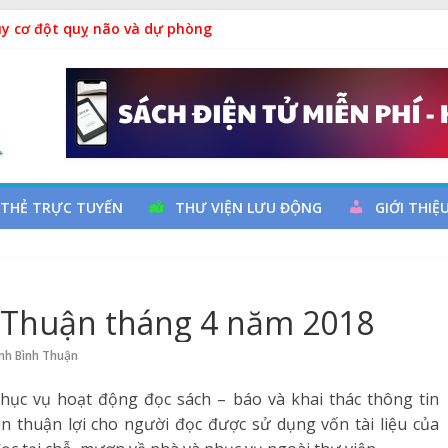
uy cơ đột quỵ não và dự phòng
hả
a đọc qua chương trình giao lưu và trao tặng sách cho thiếu nh
m Ngày thành lập Công đoàn Việt Nam (28/7/1929 – 28/7/2026)
 THẺ TRỰC TUYẾN
THƯ VIỆN LƯU ĐỘNG
GIỚI THIỆ
h Thuận tháng 4 năm 2018
ỉnh Bình Thuận
phục vụ hoạt động đọc sách – báo và khai thác thông tin
n thuận lợi cho người đọc được sử dụng vốn tài liệu của