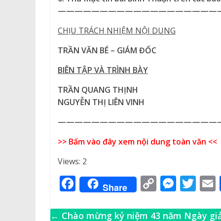
———————————————————
CHỊU TRÁCH NHIỆM NỘI DUNG
TRẦN VĂN BÉ – GIÁM ĐỐC
BIÊN TẬP VÀ TRÌNH BÀY
TRẦN QUANG THỊNH
NGUYỄN THỊ LIÊN VINH
———————————————————
>> Bấm vào đây xem nội dung toàn văn <<
Views: 2
F
C
M
T
Share
a
o
e
w
c
p
ss
it
←
Chào mừng kỷ niệm 43 năm Ngày giả