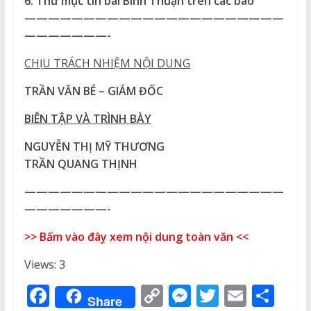
6. Thư mục
tin bài Bình Thuận trên các báo
——————————————————————
———————-
CHỊU TRÁCH NHIỆM NỘI DUNG
TRẦN VĂN BÉ – GIÁM ĐỐC
BIÊN TẬP VÀ TRÌNH BÀY
NGUYỄN THỊ MỸ THƯƠNG
TRẦN QUANG THỊNH
——————————————————————
———————-
>> Bấm vào đây xem nội dung toàn văn <<
Views: 3
F
C
M
T
E
S
Share