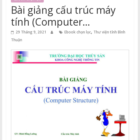
Thuận
Bài giảng cấu trúc máy
Cổng
tính (Computer
Vào
Structure)
,
Tri
29 Tháng 9, 2021
Ebook chọn lọc
Thư viện tỉnh Bình
Thức
Thuận