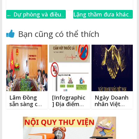
a
o
e
w
m
h
c
p
ss
it
ai
ar
←
Dự phòng và điều
Lặng thầm đưa khách
e
y
e
te
l
e
trị tăng huyết áp
sang sông
→
b
Li
n
r
Bạn cũng có thể thích
o
n
g
o
k
e
k
r
Lâm Đồng
[Infographic
Ngày Doanh
sẵn sàng các
] Địa điểm
nhân Việt
điều kiện tổ
cấm hút
Nam (13/10)
chức Kỳ thi
thuốc lá
tốt nghiệp
THPT năm
2026