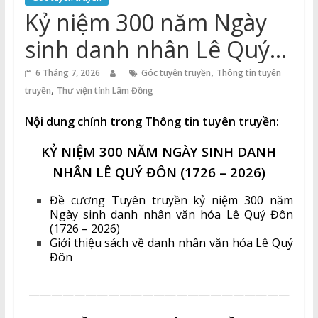
Thuận
Kỷ niệm 300 năm Ngày
Cổng
sinh danh nhân Lê Quý
Vào
Đôn (1726 – 2026)
,
Tri
6 Tháng 7, 2026
Góc tuyên truyền
Thông tin tuyên
,
Thức
truyền
Thư viện tỉnh Lâm Đồng
Nội dung chính trong Thông tin tuyên truyền:
KỶ NIỆM 300 NĂM NGÀY SINH DANH
NHÂN LÊ QUÝ ĐÔN (1726 – 2026)
Đề cương Tuyên truyền kỷ niệm 300 năm
Ngày sinh danh nhân văn hóa Lê Quý Đôn
(1726 – 2026)
Giới thiệu sách về danh nhân văn hóa Lê Quý
Đôn
———————————————————————