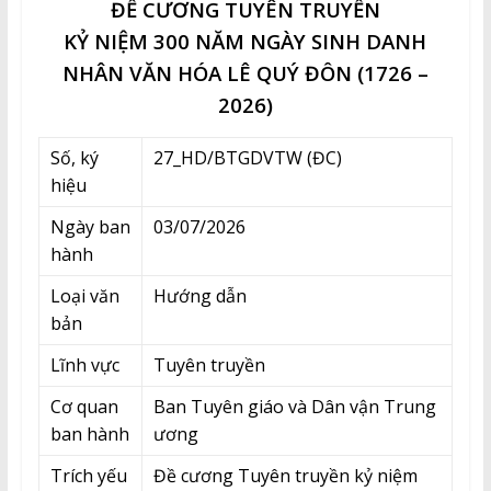
ĐỀ CƯƠNG TUYÊN TRUYỀN
KỶ NIỆM 300 NĂM NGÀY SINH DANH
NHÂN VĂN HÓA LÊ QUÝ ĐÔN (1726 –
2026)
Số, ký
27_HD/BTGDVTW (ĐC)
hiệu
Ngày ban
03/07/2026
hành
Loại văn
Hướng dẫn
bản
Lĩnh vực
Tuyên truyền
Cơ quan
Ban Tuyên giáo và Dân vận Trung
ban hành
ương
Trích yếu
Đề cương Tuyên truyền kỷ niệm