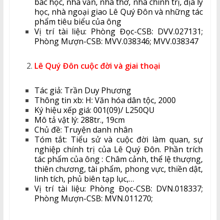
bác học, nhà văn, nhà thơ, nhà chính trị, địa lý
học, nhà ngoại giao Lê Quý Đôn và những tác
phẩm tiêu biểu của ông
Vị trí tài liệu: Phòng Đọc-CSB: DVV.027131;
Phòng Mượn-CSB: MVV.038346; MVV.038347
Lê Quý Đôn cuộc đời và giai thoại
Tác giả: Trần Duy Phương
Thông tin xb: H: Văn hóa dân tộc, 2000
Ký hiệu xếp giá: 001(09)/ L250QU
Mô tả vật lý: 288tr., 19cm
Chủ đề: Truyện danh nhân
Tóm tắt: Tiểu sử và cuộc đời làm quan, sự
nghiệp chính trị của Lê Quý Đôn. Phần trích
tác phẩm của ông : Châm cảnh, thể lệ thượng,
thiên chương, tài phẩm, phong vực, thiền dật,
linh tích, phủ biên tạp lục,…
Vị trí tài liệu: Phòng Đọc-CSB: DVN.018337;
Phòng Mượn-CSB: MVN.011270;