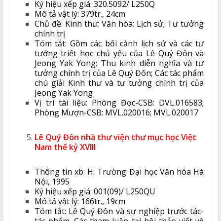
Ký hiệu xếp giá: 320.5092/ L250Q
Mô tả vật lý: 379tr., 24cm
Chủ đề: Kinh thư; Văn hóa; Lịch sử; Tư tưởng
chính trị
Tóm tắt: Gồm các bối cảnh lịch sử và các tư
tưởng triết học chủ yếu của Lê Quý Đôn và
Jeong Yak Yong; Thu kinh diễn nghĩa và tư
tưởng chính trị của Lê Quý Đôn; Các tác phẩm
chú giải Kinh thư và tư tưởng chính trị của
Jeong Yak Yong
Vị trí tài liệu: Phòng Đọc-CSB: DVL.016583;
Phòng Mượn-CSB: MVL.020016; MVL.020017
Lê Quý Đôn nhà thư viện thư mục học Việt
Nam thế kỷ XVIII
Thông tin xb: H: Trường Đại học Văn hóa Hà
Nội, 1995
Ký hiệu xếp giá: 001(09)/ L250QU
Mô tả vật lý: 166tr., 19cm
Tóm tắt: Lê Quý Đôn và sự nghiệp trước tác-
tác phẩm. Các tham luận tại hội thảo viết về