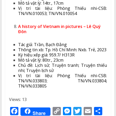
Mô tả vật lý: 14tr., 17cm
Vị trí tài liệu: Phòng Thiếu nhi-CSB:
TN/VN.010053; TN/VN.010054
A history of Vietnam in pictures – Lê Quý
Đôn
Tác giả: Trần, Bạch Đằng
Thông tin xb: Tp. Hồ Chí Minh: Nxb. Trẻ, 2023
Ký hiệu xếp giá: 959.7/ H313R
Mô tả vật lý: 80tr., 23cm
Chủ đề: Lịch sử; Truyện tranh; Truyện thiếu
nhi; Truyện lịch sử
Vị trí tài liệu: Phòng Thiếu nhi-CSB:
TN/VN.033803; TN/VN.033804;
TN/VN.033805
Views: 13
F
C
M
T
E
S
Share