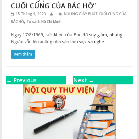
CUỐI CÙNG CỦA BÁC HỒ”
15 Tháng 9, 2023
NHỮNG GIÂY PHÚT CUỐI CÙNG CỦA
,
BÁC HỒ
Tủ sách Hồ Chí Minh
Ngày 17/8/1969, sức khỏe của Bác đã suy giảm, nhưng
Người vẫn lên xuống nhà sàn làm việc và nghe
Xem thêm
← Previous
Next →