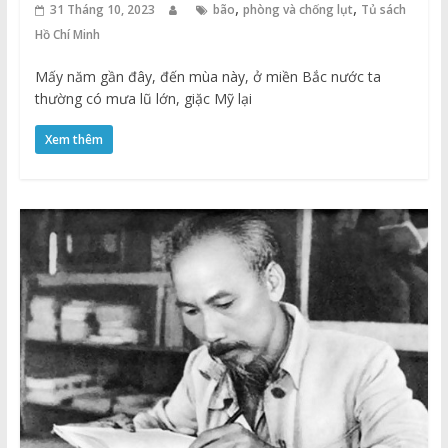
chống lụt, bão năm
,
,
31 Tháng 10, 2023
bão
phòng và chống lụt
Tủ sách
Hồ Chí Minh
1968
Mấy năm gần đây, đến mùa này, ở miền Bắc nước ta
thường có mưa lũ lớn, giặc Mỹ lại
Xem thêm